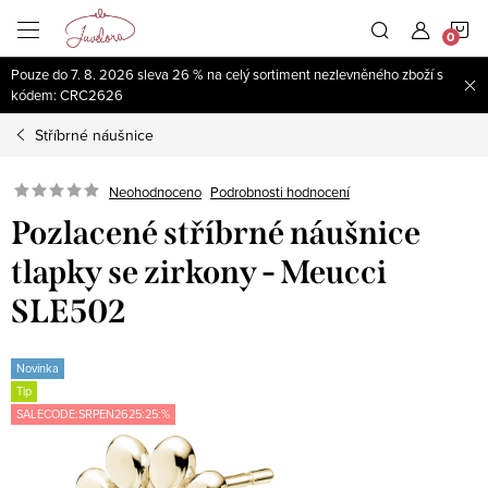
Přejít
N
na
obsah
Pouze do 7. 8. 2026 sleva 26 % na celý sortiment nezlevněného zboží s
K
kódem: CRC2626
Stříbrné náušnice
Neohodnoceno
Podrobnosti hodnocení
Pozlacené stříbrné náušnice
tlapky se zirkony - Meucci
SLE502
Novinka
Tip
SALECODE:SRPEN2625:25:%