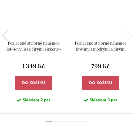
Pozlacené stříbrné náušnice
Pozlacené stříbrné náušnice
lotosový list s čirými zirkony -
květiny s modrými a čirými
Meucci SYE239
zirkony - Meucci SYE226
1 349 Kč
799 Kč
DO KOŠÍKU
DO KOŠÍKU
Skladem
2 pár
Skladem
3 pár