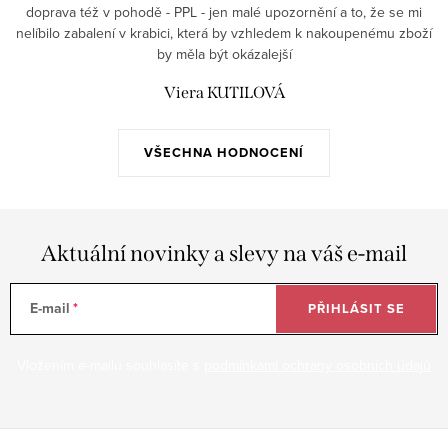
doprava též v pohodě - PPL - jen malé upozornění a to, že se mi
nelíbilo zabalení v krabici, která by vzhledem k nakoupenému zboží
by měla být okázalejší
Viera KUTILOVÁ
VŠECHNA HODNOCENÍ
Aktuální novinky a slevy na váš e-mail
E-mail
PŘIHLÁSIT SE
Vložením e-mailu souhlasíte s
podmínkami ochrany osobních údajů
Z