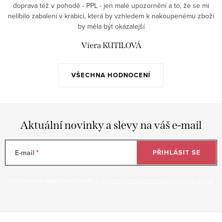
doprava též v pohodě - PPL - jen malé upozornění a to, že se mi
nelíbilo zabalení v krabici, která by vzhledem k nakoupenému zboží
by měla být okázalejší
Viera KUTILOVÁ
VŠECHNA HODNOCENÍ
Aktuální novinky a slevy na váš e-mail
E-mail
PŘIHLÁSIT SE
Vložením e-mailu souhlasíte s
podmínkami ochrany osobních údajů
Z