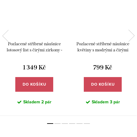
Pozlacené stříbrné náušnice
Pozlacené stříbrné náušnice
lotosový list s čirými zirkony -
květiny s modrými a čirými
Meucci SYE239
zirkony - Meucci SYE226
1 349 Kč
799 Kč
DO KOŠÍKU
DO KOŠÍKU
Skladem
2 pár
Skladem
3 pár