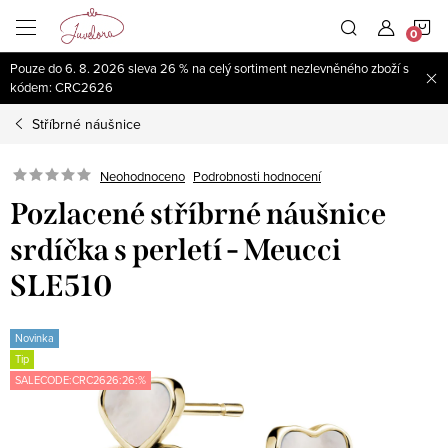
Přejít
N
na
obsah
Pouze do 6. 8. 2026 sleva 26 % na celý sortiment nezlevněného zboží s
K
kódem: CRC2626
Stříbrné náušnice
Neohodnoceno
Podrobnosti hodnocení
Pozlacené stříbrné náušnice
srdíčka s perletí - Meucci
SLE510
Novinka
Tip
SALECODE:CRC2626:26:%