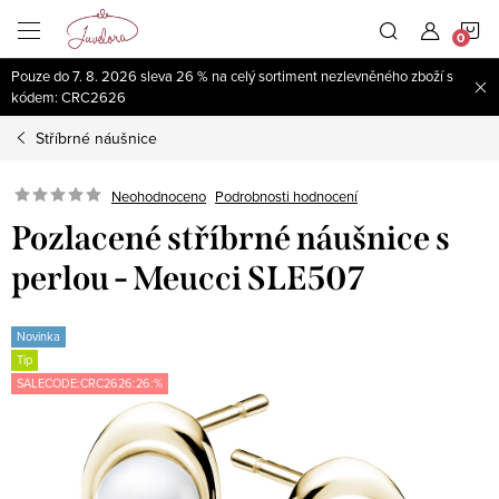
Přejít
N
na
obsah
Pouze do 7. 8. 2026 sleva 26 % na celý sortiment nezlevněného zboží s
K
kódem: CRC2626
Stříbrné náušnice
Neohodnoceno
Podrobnosti hodnocení
Pozlacené stříbrné náušnice s
perlou - Meucci SLE507
Novinka
Tip
SALECODE:CRC2626:26:%