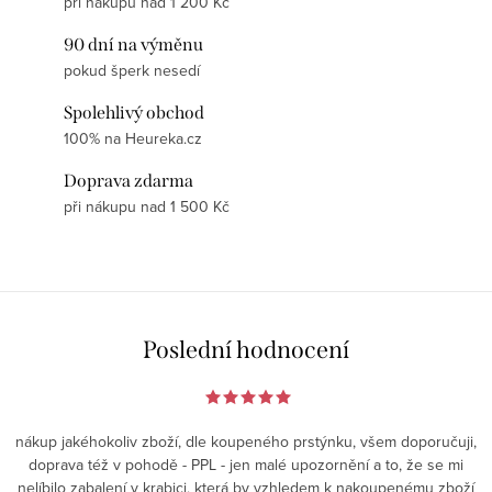
při nákupu nad 1 200 Kč
90 dní na výměnu
pokud šperk nesedí
Spolehlivý obchod
100% na Heureka.cz
Doprava zdarma
při nákupu nad 1 500 Kč
Poslední hodnocení
nákup jakéhokoliv zboží, dle koupeného prstýnku, všem doporučuji,
doprava též v pohodě - PPL - jen malé upozornění a to, že se mi
nelíbilo zabalení v krabici, která by vzhledem k nakoupenému zboží