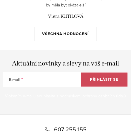
by měla být okázalejší
Viera KUTILOVÁ
VŠECHNA HODNOCENÍ
Aktuální novinky a slevy na váš e-mail
E-mail
PŘIHLÁSIT SE
Vložením e-mailu souhlasíte s
podmínkami ochrany osobních údajů
Z
á
607 255 155