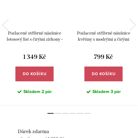
Pozlacené stříbrné náušnice
Pozlacené stříbrné náušnice
lotosový list s čirými zirkony -
květiny s modrými a čirými
Meucci SYE239
zirkony - Meucci SYE226
1 349 Kč
799 Kč
DO KOŠÍKU
DO KOŠÍKU
Skladem
2 pár
Skladem
3 pár
Dárek zdarma