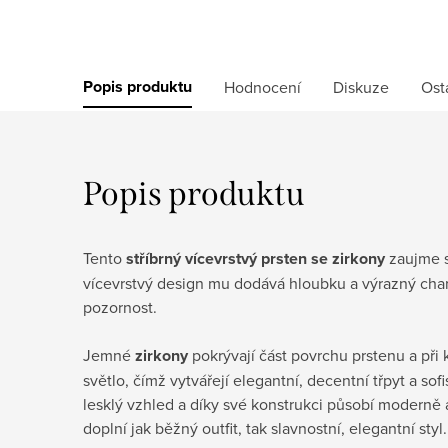
Popis produktu
Hodnocení
Diskuze
Ost
Popis produktu
Tento
stříbrný vícevrstvý prsten se zirkony
zaujme s
vícevrstvý design mu dodává hloubku a výrazný char
pozornost.
Jemné
zirkony
pokrývají část povrchu prstenu a při
světlo, čímž vytvářejí elegantní, decentní třpyt a sofi
lesklý vzhled a díky své konstrukci působí modern
doplní jak běžný outfit, tak slavnostní, elegantní styl.