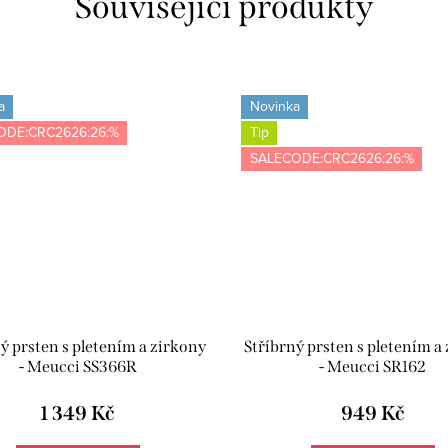
Související produkty
a
Novinka
ODE:CRC2626:26:%
Tip
SALECODE:CRC2626:26:%
ý prsten s pletením a zirkony
Stříbrný prsten s pletením a
- Meucci SS366R
- Meucci SR162
1 349 Kč
949 Kč