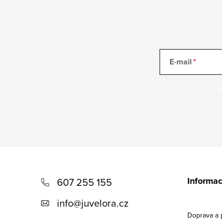
E-mail
V
Z
á
Informac
607 255 155
p
info
@
juvelora.cz
a
Doprava a 