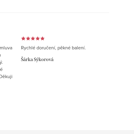
omluva
Rychlé doručení, pěkné balení.
n
Šárka Sýkorová
ý.
vé
Děkuji