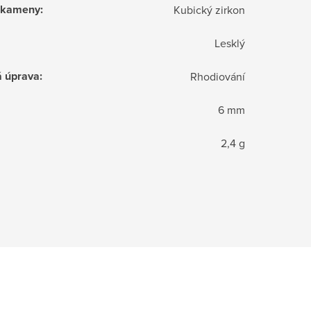
í kameny
:
Kubický zirkon
Lesklý
á úprava
:
Rhodiování
6 mm
2,4 g