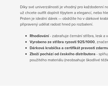
Díky své univerzálnosti je vhodný pro každodenní noše
už chcete outfit doplnit třpytem a elegancí, nebo hle
Prsten je ideální dárek — obdržíte ho v dárkové krabi
připravený udělat radost hned po rozbalení.
Rhodiování
- zabraňuje černání stříbra, lesk a 
Vyrobeno ze stříbra ryzosti 925/1000
, znače
Dárková krabička a certifikát pravosti
zdarm
Zboží pochází od českého distributora
- splňu
použitého materiálu (neobsahuje škodlivé těž