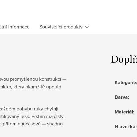
atní informace
Související produkty
Doplň
vou promyšlenou konstrukcí —
Kategorie
akter, který okamžitě upoutá
Barva
:
 každém pohybu ruky chytají
Materiál
:
stikovaný lesk. Prsten má čistý,
ě a přitom nadčasově — snadno
Hlavní k