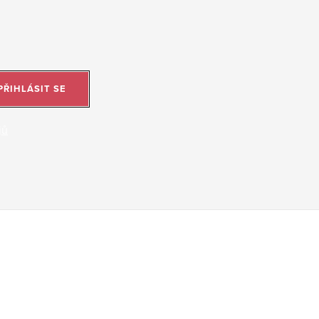
PŘIHLÁSIT SE
jů