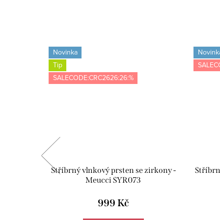
Novinka
Novink
Tip
SALEC
SALECODE:CRC2626:26:%
 - růžová
Stříbrný vlnkový prsten se zirkony -
Stříbrn
Meucci SYR073
999 Kč