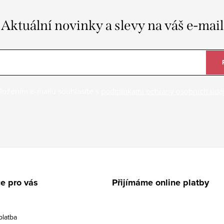
Aktuální novinky a slevy na váš e-mail
ložením e-mailu souhlasíte s
podmínkami ochrany osobních úda
e pro vás
Přijímáme online platby
platba