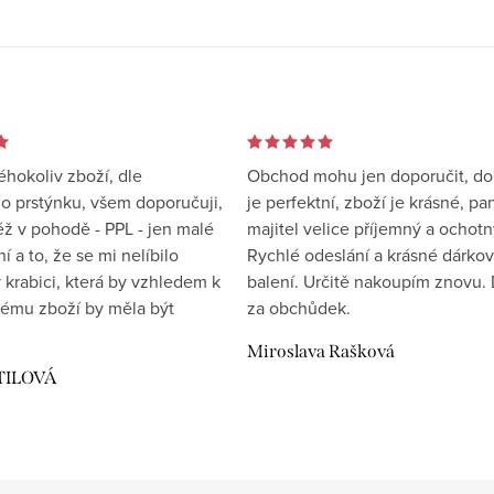
éhokoliv zboží, dle
Obchod mohu jen doporučit, d
 prstýnku, všem doporučuji,
je perfektní, zboží je krásné, pa
éž v pohodě - PPL - jen malé
majitel velice příjemný a ochotn
 a to, že se mi nelíbilo
Rychlé odeslání a krásné dárko
 krabici, která by vzhledem k
balení. Určitě nakoupím znovu. 
ému zboží by měla být
za obchůdek.
Miroslava Rašková
TILOVÁ