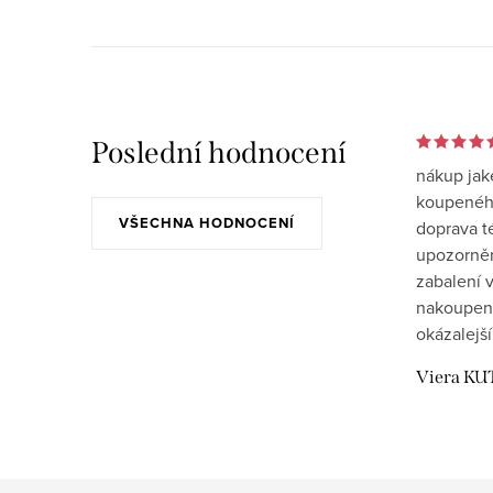
Poslední hodnocení
nákup jak
koupeného
VŠECHNA HODNOCENÍ
doprava t
upozornění
zabalení v
nakoupen
okázalejší
Viera KU