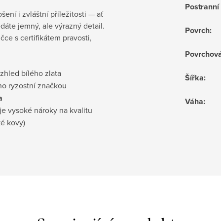
Postrann
ní i zvláštní příležitosti — ať
dáte jemný, ale výrazný detail.
Povrch
:
čce s certifikátem pravosti,
Povrchov
vzhled bílého zlata
Šířka
:
no ryzostní značkou
a
Váha
:
je vysoké nároky na kvalitu
ké kovy)