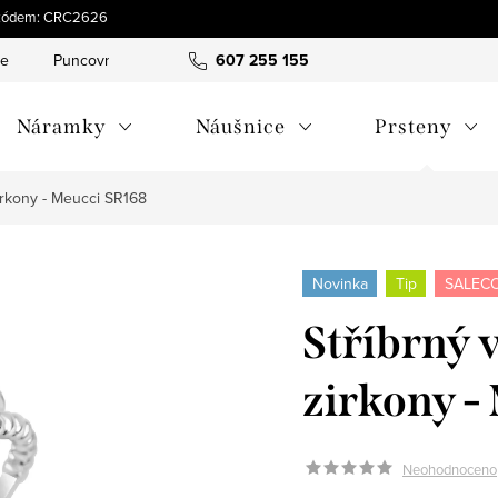
 s kódem: CRC2626
ce
Puncovní značky
Hodnocení obchodu
607 255 155
Obchodní pod
Náramky
Náušnice
Prsteny
zirkony - Meucci SR168
Novinka
Tip
SALECO
Stříbrný v
zirkony -
Neohodnoceno