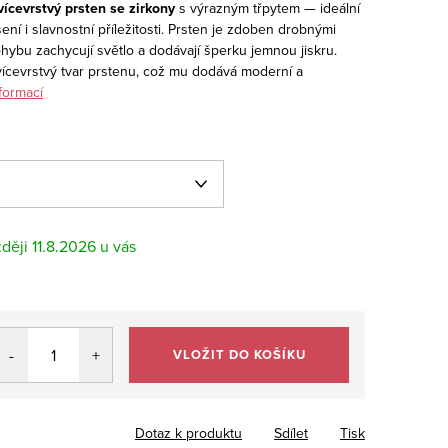
 vícevrstvý prsten se zirkony
s výrazným třpytem — ideální
í i slavnostní příležitosti. Prsten je zdoben drobnými
ohybu zachycují světlo a dodávají šperku jemnou jiskru.
vícevrstvý tvar prstenu, což mu dodává moderní a
formací
11.8.2026
VLOŽIT DO KOŠÍKU
Dotaz k produktu
Sdílet
Tisk