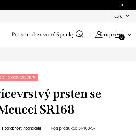
mínky
Podmínky ochrany osobních údajů
GPSR
CZK
Jak zji
NÁKU
Personalizované šperky
Soupravy
KOŠÍ
DE:CRC2626:26:%
ícevrstvý prsten se
 Meucci SR168
Kód produktu:
SR168-57
Podrobnosti hodnocení