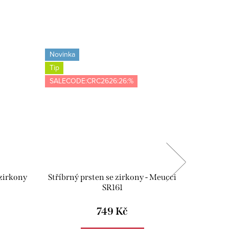
Novinka
Novinka
Tip
Tip
SALECODE:CRC2626:26:%
SALECOD
 zirkony
Stříbrný prsten se zirkony - Meucci
Stříbrný
SR161
749 Kč