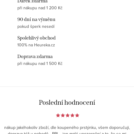
Dárek zdarma
při nákupu nad 1 200 Kč
90 dní na výměnu
pokud šperk nesedí
Spolehlivý obchod
100% na Heureka.cz
Doprava zdarma
při nákupu nad 1 500 Kč
Poslední hodnocení
nákup jakéhokoliv zboží, dle koupeného prstýnku, všem doporučuji,
doprava též v pohodě - PPL - jen malé upozornění a to, že se mi