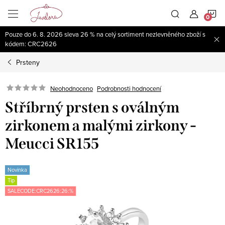
Přejít
N
na
obsah
Pouze do 6. 8. 2026 sleva 26 % na celý sortiment nezlevněného zboží s
K
kódem: CRC2626
Prsteny
Neohodnoceno
Podrobnosti hodnocení
Stříbrný prsten s oválným
zirkonem a malými zirkony -
Meucci SR155
Novinka
Tip
SALECODE:CRC2626:26:%