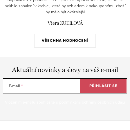
nelíbilo zabalení v krabici, která by vzhledem k nakoupenému zboží
by měla být okázalejší
Viera KUTILOVÁ
VŠECHNA HODNOCENÍ
Aktuální novinky a slevy na váš e-mail
E-mail
PŘIHLÁSIT SE
Vložením e-mailu souhlasíte s
podmínkami ochrany osobních údajů
Z