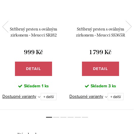
Stříbrný prsten s oválným
Stříbrný prsten s oválným
zirkonem - Meucci SR182
zirkonem - Meucci SS365R
999 Kč
1 799 Kč
DETAIL
DETAIL
Skladem
1 ks
Skladem
3 ks
Dostupné varianty
Dostupné varianty
+ další
+ další