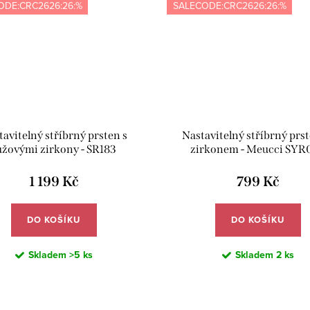
ODE:CRC2626:26:%
SALECODE:CRC2626:26:%
avitelný stříbrný prsten s
Nastavitelný stříbrný prst
ůžovými zirkony - SR183
zirkonem - Meucci SYR
1 199 Kč
799 Kč
DO KOŠÍKU
DO KOŠÍKU
Skladem
>5 ks
Skladem
2 ks