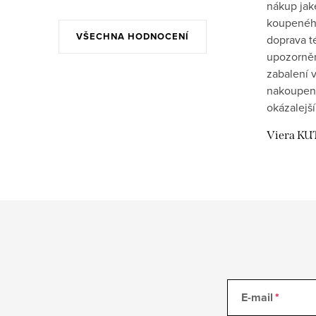
nákup jak
koupeného
VŠECHNA HODNOCENÍ
doprava t
upozornění
zabalení v
nakoupen
okázalejší
Viera KU
E-mail