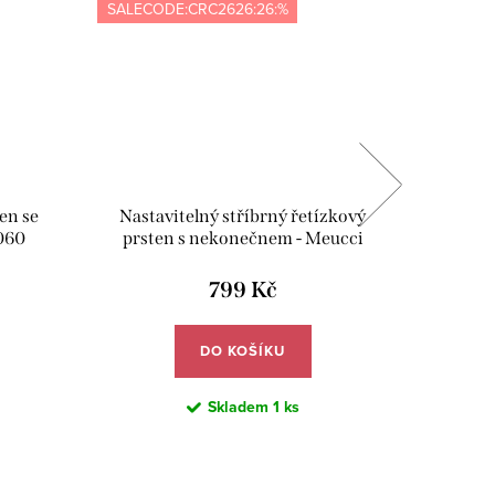
SALECODE:CRC2626:26:%
SALECOD
en se
Nastavitelný stříbrný řetízkový
Nastav
060
prsten s nekonečnem - Meucci
prsten
SYR095
799 Kč
DO KOŠÍKU
Skladem
1 ks