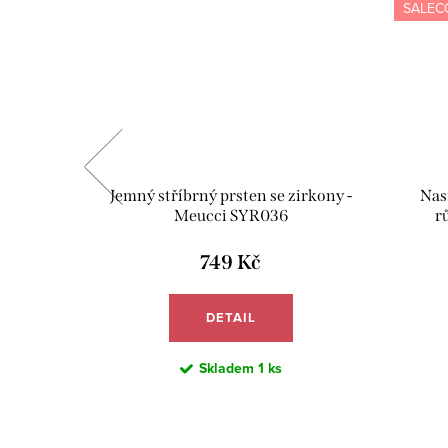
SALEC
 zlato -
Jemný stříbrný prsten se zirkony -
Nast
Meucci SYR036
r
749 Kč
DETAIL
Skladem
1 ks