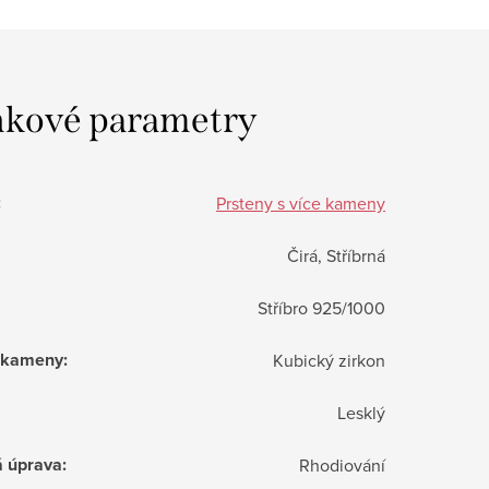
kové parametry
:
Prsteny s více kameny
Čirá, Stříbrná
Stříbro 925/1000
í kameny
:
Kubický zirkon
Lesklý
á úprava
:
Rhodiování