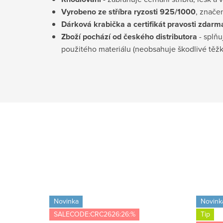
Vyrobeno ze stříbra ryzosti 925/1000
, znače
Dárková krabička a certifikát pravosti
zdarm
Zboží pochází od českého distributora
- splňu
použitého materiálu (neobsahuje škodlivé těž
Novinka
Novink
SALECODE:CRC2626:26:%
Tip