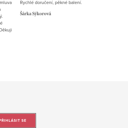
omluva
Rychlé doručení, pěkné balení.
n
Šárka Sýkorová
ý.
vé
Děkuji
PŘIHLÁSIT SE