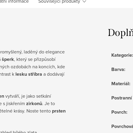
atní informace
Související produkty
Doplň
promyšlený, laděný do elegance
Kategorie
á
šperk
, který se přizpůsobí
ných ozdobách na koncích, kde
Barva
:
ntrast k
lesku stříbra
a dodávají
Materiál
:
en
vytváří, je jako setkání
Postrann
e s jiskřením
zirkonů
. Je to
větelné krásy. Noste tento
prsten
Povrch
:
Povrchov
vzhled bílého zlata