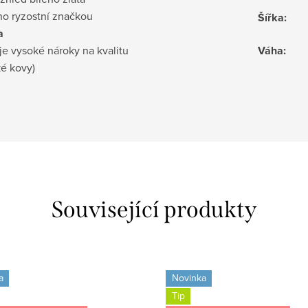
no ryzostní značkou
Šířka
:
a
je vysoké nároky na kvalitu
Váha
:
ké kovy)
Související produkty
a
Novinka
Tip