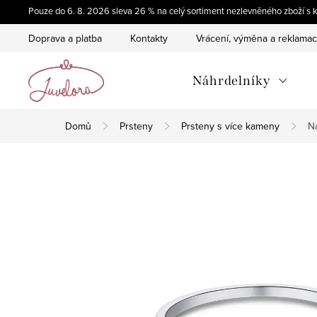
Přejít
Pouze do 6. 8. 2026 sleva 26 % na celý sortiment nezlevněného zboží
na
Doprava a platba
Kontakty
Vrácení, výměna a reklama
obsah
Náhrdelníky
Domů
Prsteny
Prsteny s více kameny
Na