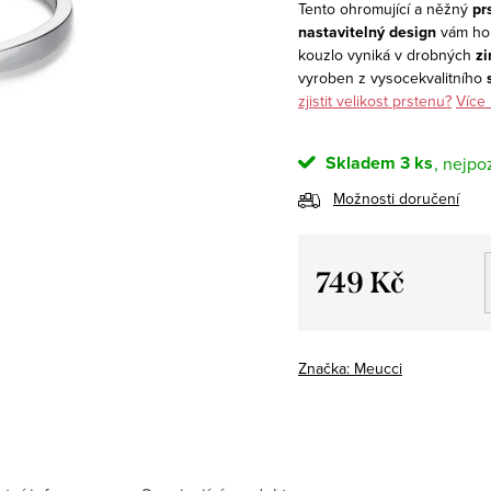
Tento ohromující a něžný
pr
nastavitelný design
vám ho 
kouzlo vyniká v drobných
zi
vyroben z vysocekvalitního
zjistit velikost prstenu?
Více 
Skladem
3 ks
Možnosti doručení
749 Kč
Měrná
cena:
Značka:
Meucci