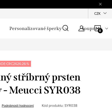
mínky
Podmínky ochrany osobních údajů
GPSR
CZK
Jak zji
NÁKU
Personalizované šperky
Soupravy
KOŠÍ
DE:CRC2626:26:%
lný stříbrný prsten
y - Meucci SYR038
Kód produktu:
SYR038
Podrobnosti hodnocení