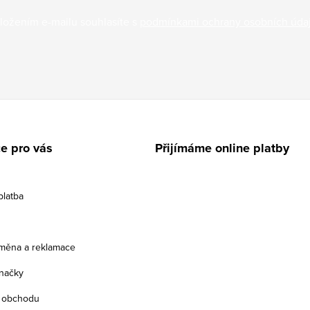
ložením e-mailu souhlasíte s
podmínkami ochrany osobních úda
e pro vás
Přijímáme online platby
platba
ýměna a reklamace
načky
 obchodu