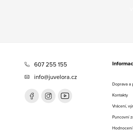
V
Z
á
Informac
607 255 155
p
info
@
juvelora.cz
a
Doprava a 
t
Kontakty
í
Vrácení, v
Puncovní z
Hodnocení