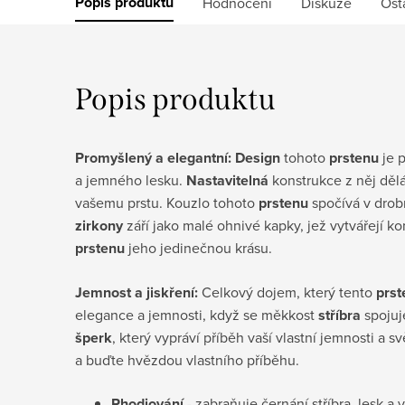
Popis produktu
Hodnocení
Diskuze
Ost
Popis produktu
Promyšlený a elegantní: Design
tohoto
prstenu
je 
a jemného lesku.
Nastavitelná
konstrukce z něj děl
vašemu prstu. Kouzlo tohoto
prstenu
spočívá v drob
zirkony
září jako malé ohnivé kapky, jež vytvářejí ko
prstenu
jeho jedinečnou krásu.
Jemnost a jiskření:
Celkový dojem, který tento
prst
elegance a jemnosti, když se měkkost
stříbra
spojuj
šperk
, který vypráví příběh vaší vlastní jemnosti a s
a buďte hvězdou vlastního příběhu.
Rhodiování
- zabraňuje černání stříbra, lesk a 