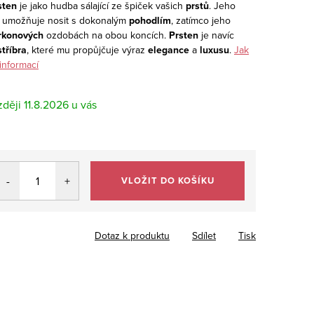
sten
je jako hudba sálající ze špiček vašich
prstů
. Jeho
umožňuje nosit s dokonalým
pohodlím
, zatímco jeho
rkonových
ozdobách na obou koncích.
Prsten
je navíc
stříbra
, které mu propůjčuje výraz
elegance
a
luxusu
.
Jak
informací
11.8.2026
VLOŽIT DO KOŠÍKU
Dotaz k produktu
Sdílet
Tisk