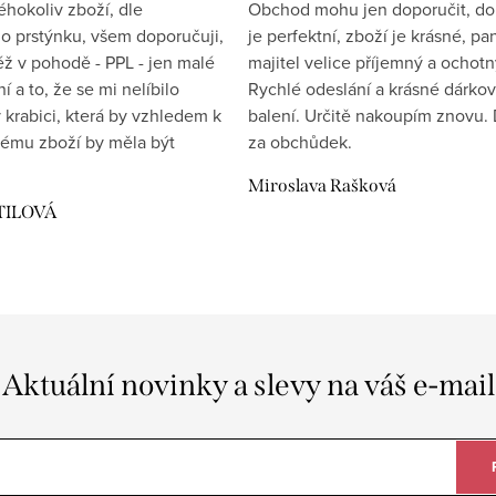
éhokoliv zboží, dle
Obchod mohu jen doporučit, d
 prstýnku, všem doporučuji,
je perfektní, zboží je krásné, pa
éž v pohodě - PPL - jen malé
majitel velice příjemný a ochotn
 a to, že se mi nelíbilo
Rychlé odeslání a krásné dárko
 krabici, která by vzhledem k
balení. Určitě nakoupím znovu. 
ému zboží by měla být
za obchůdek.
Miroslava Rašková
TILOVÁ
Aktuální novinky a slevy na váš e-mail