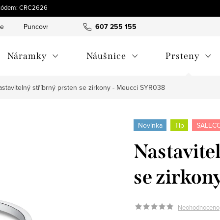
 s kódem: CRC2626
ce
Puncovní značky
Hodnocení obchodu
607 255 155
Obchodní pod
Náramky
Náušnice
Prsteny
stavitelný stříbrný prsten se zirkony - Meucci SYR038
Novinka
Tip
SALECO
Nastavite
se zirkon
Neohodnoceno