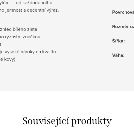
 stylům — od každodenního
eho jemnost a decentní výraz.
Povrchov
Rozměr o
vzhled bílého zlata
no ryzostní značkou
Šířka
:
a
je vysoké nároky na kvalitu
Váha
:
ké kovy)
Související produkty