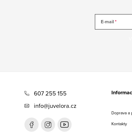
E-mail
V
Z
á
Informac
607 255 155
p
info
@
juvelora.cz
a
Doprava a 
t
Kontakty