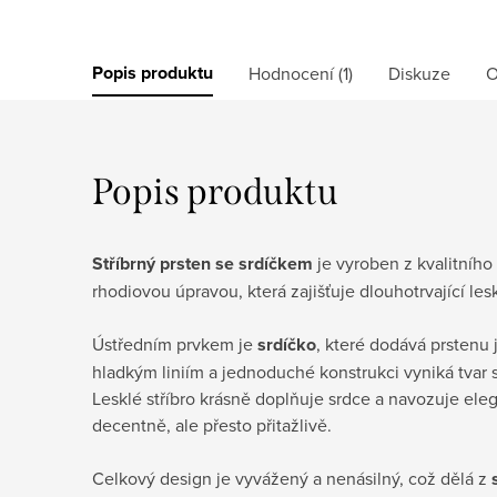
Popis produktu
Hodnocení (1)
Diskuze
O
Popis produktu
Stříbrný prsten se srdíčkem
je vyroben z kvalitního 
rhodiovou úpravou, která zajišťuje dlouhotrvající lesk
Ústředním prvkem je
srdíčko
, které dodává prstenu 
hladkým liniím a jednoduché konstrukci vyniká tvar s
Lesklé stříbro krásně doplňuje srdce a navozuje ele
decentně, ale přesto přitažlivě.
Celkový design je vyvážený a nenásilný, což dělá z