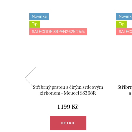
Novinka
Novink
Tip
Tip
SALECODE:SRPEN2625:25:%
SALEC
šedá -
Stříbrný prsten s čirým srdcovým
Stříbr
zirkonem - Meucci SS368R
a
1 199 Kč
DETAIL