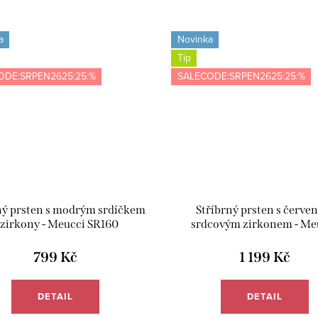
a
Novinka
Tip
ODE:SRPEN2625:25:%
SALECODE:SRPEN2625:25:%
ný prsten s modrým srdíčkem
Stříbrný prsten s červe
 zirkony - Meucci SR160
srdcovým zirkonem - Me
SS368R
799 Kč
1 199 Kč
DETAIL
DETAIL