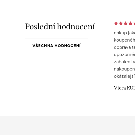
Poslední hodnocení
nákup jak
koupeného
VŠECHNA HODNOCENÍ
doprava t
upozornění
zabalení v
nakoupen
okázalejší
Viera KU