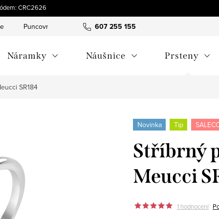
s kódem: CRC2626
ce
Puncovní značky
Hodnocení obchodu
607 255 155
Obchodní pod
Náramky
Náušnice
Prsteny
 Meucci SR184
Novinka
Tip
SALECO
Stříbrný 
Meucci S
1 hodnocení
Po