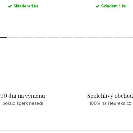
Skladem
1 ks
Skladem
1 ks
90 dní na výměnu
Spolehlivý obcho
pokud šperk nesedí
100% na Heureka.cz