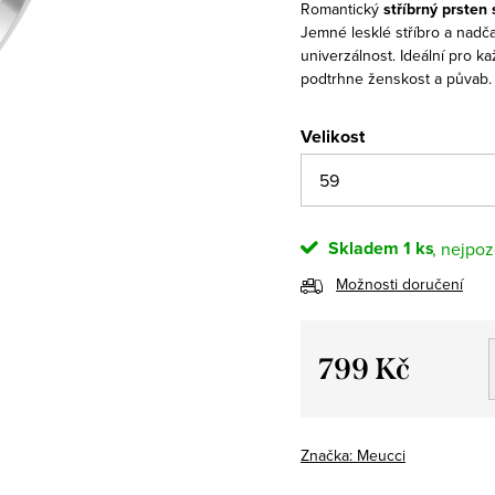
Romantický
stříbrný prsten
Jemné lesklé stříbro a nadča
univerzálnost. Ideální pro ka
podtrhne ženskost a půvab.
Velikost
Skladem
1 ks
Možnosti doručení
799 Kč
Měrná
cena:
Značka:
Meucci