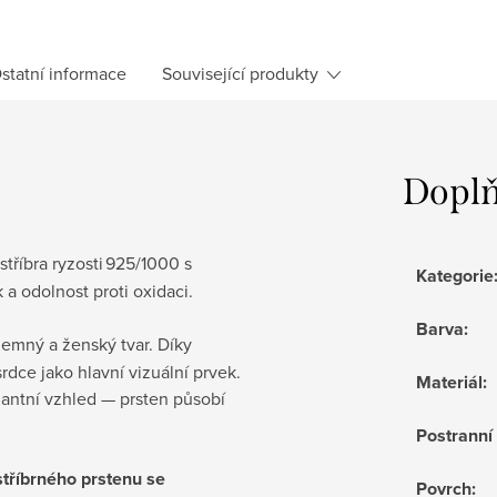
statní informace
Související produkty
Doplň
stříbra ryzosti 925/1000 s
Kategorie
 a odolnost proti oxidaci.
Barva
:
jemný a ženský tvar. Díky
rdce jako hlavní vizuální prvek.
Materiál
:
gantní vzhled — prsten působí
Postrann
stříbrného prstenu se
Povrch
: