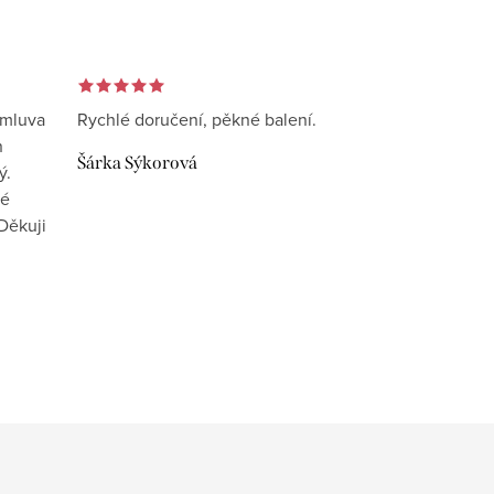
omluva
Rychlé doručení, pěkné balení.
n
Šárka Sýkorová
ý.
vé
Děkuji