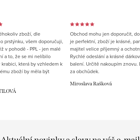
éhokoliv zboží, dle
Obchod mohu jen doporučit, d
 prstýnku, všem doporučuji,
je perfektní, zboží je krásné, pa
éž v pohodě - PPL - jen malé
majitel velice příjemný a ochotn
 a to, že se mi nelíbilo
Rychlé odeslání a krásné dárko
 krabici, která by vzhledem k
balení. Určitě nakoupím znovu. 
ému zboží by měla být
za obchůdek.
Miroslava Rašková
TILOVÁ
Aktuální novinky a slevy na váš e-mail