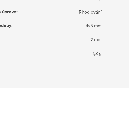
á úprava
:
Rhodiování
zdoby
:
4x5 mm
2 mm
1,3 g