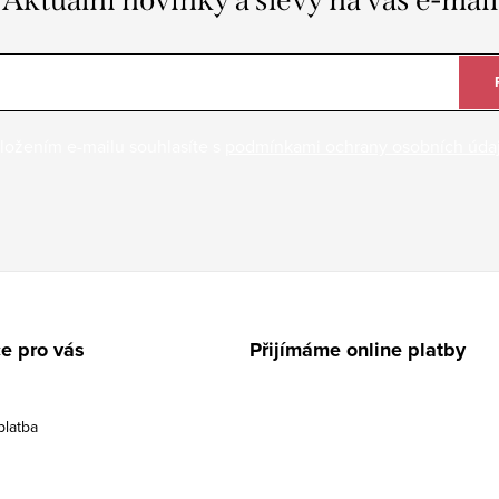
ložením e-mailu souhlasíte s
podmínkami ochrany osobních úda
e pro vás
Přijímáme online platby
platba