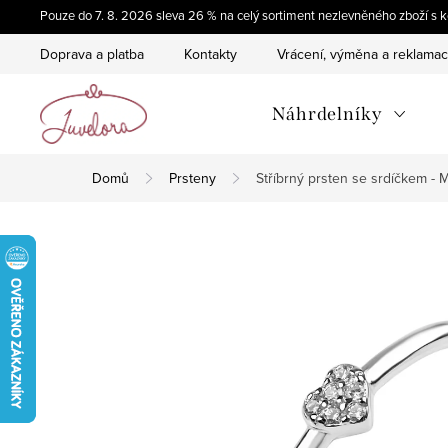
Přejít
Pouze do 7. 8. 2026 sleva 26 % na celý sortiment nezlevněného zboží 
na
Doprava a platba
Kontakty
Vrácení, výměna a reklama
obsah
Náhrdelníky
Domů
Prsteny
Stříbrný prsten se srdíčkem -