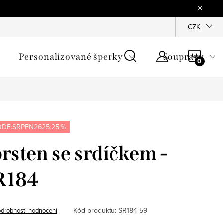
mínky
Podmínky ochrany osobních údajů
GPSR
CZK
Jak zji
NÁKU
Personalizované šperky
Soupravy
KOŠÍ
DE:SRPEN2625:25:%
prsten se srdíčkem -
R184
Kód produktu:
SR184-59
drobnosti hodnocení