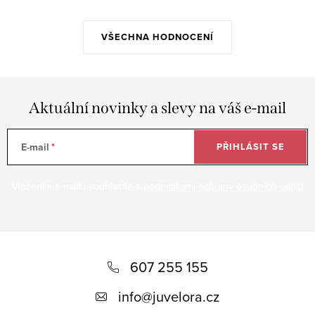
VŠECHNA HODNOCENÍ
Aktuální novinky a slevy na váš e-mail
E-mail
PŘIHLÁSIT SE
Vložením e-mailu souhlasíte s
podmínkami ochrany osobních údajů
Z
á
607 255 155
p
info
@
juvelora.cz
a