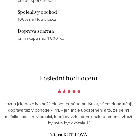
pokud šperk nesedí
Spolehlivý obchod
100% na Heureka.cz
Doprava zdarma
při nákupu nad 1 500 Kč
Poslední hodnocení
nákup jakéhokoliv zboží, dle koupeného prstýnku, všem doporučuji,
doprava též v pohodě - PPL - jen malé upozornění a to, že se mi
nelíbilo zabalení v krabici, která by vzhledem k nakoupenému zboží
by měla být okázalejší
Viera KUTILOVÁ