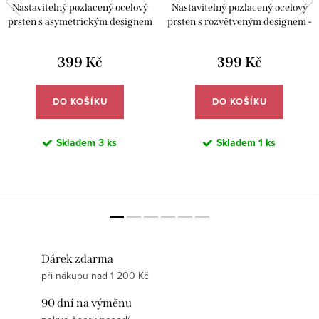
Nastavitelný pozlacený ocelový
Nastavitelný pozlacený ocelový
prsten s asymetrickým designem
prsten s rozvětveným designem -
- Meucci DR096
Meucci DR107
399 Kč
399 Kč
DO KOŠÍKU
DO KOŠÍKU
Skladem
3 ks
Skladem
1 ks
Dárek zdarma
při nákupu nad 1 200 Kč
90 dní na výměnu