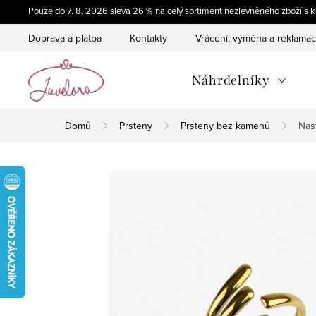
Přejít
Pouze do 7. 8. 2026 sleva 26 % na celý sortiment nezlevněného zboží 
na
Doprava a platba
Kontakty
Vrácení, výměna a reklama
obsah
Náhrdelníky
Domů
Prsteny
Prsteny bez kamenů
Nas