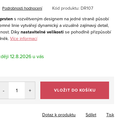
Kód produktu:
DR107
Podrobnosti hodnocení
 prsten
s rozvětveným designem na jedné straně působí
emné linie vytvářejí dynamický a vizuálně zajímavý detail,
rnost. Díky
nastavitelné velikosti
se pohodlně přizpůsobí
lněk.
Více informací
12.8.2026
VLOŽIT DO KOŠÍKU
Dotaz k produktu
Sdílet
Tisk