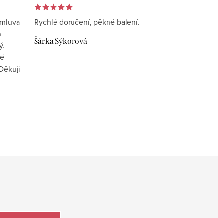
omluva
Rychlé doručení, pěkné balení.
n
Šárka Sýkorová
ý.
vé
Děkuji