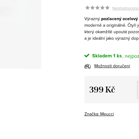
Neohodnoceno
Výrazný
pozlacený ocelový
moderně a originálně. Čtyři j
který okamžitě upoutá pozo
a je ideální jako výrazný dop
Skladem
1 ks
Možnosti doručení
399 Kč
Měrná
cena:
Značka:
Meucci