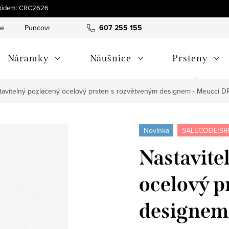
s kódem: CRC2626
ce
Puncovní značky
Hodnocení obchodu
607 255 155
Obchodní pod
Náramky
Náušnice
Prsteny
tavitelný pozlacený ocelový prsten s rozvětveným designem - Meucci D
Novinka
SALECODE:SR
Nastavite
ocelový p
designem