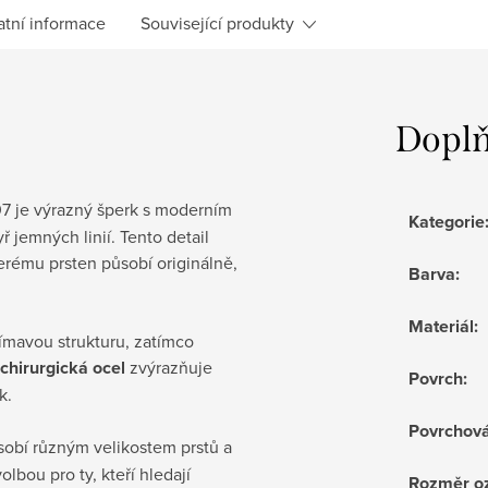
atní informace
Související produkty
Doplň
 je výrazný šperk s moderním
Kategorie
 jemných linií. Tento detail
terému prsten působí originálně,
Barva
:
Materiál
:
ímavou strukturu, zatímco
chirurgická ocel
zvýrazňuje
Povrch
:
k.
Povrchov
sobí různým velikostem prstů a
lbou pro ty, kteří hledají
Rozměr o