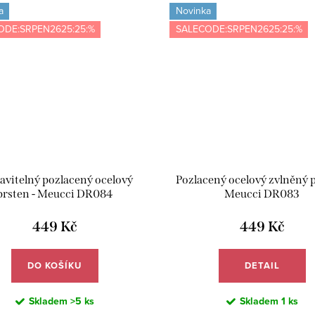
a
Novinka
ODE:SRPEN2625:25:%
SALECODE:SRPEN2625:25:%
avitelný pozlacený ocelový
Pozlacený ocelový zvlněný p
prsten - Meucci DR084
Meucci DR083
449 Kč
449 Kč
DO KOŠÍKU
DETAIL
Skladem
>5 ks
Skladem
1 ks