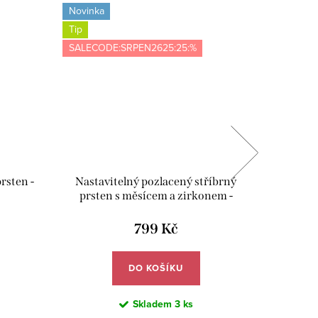
Novinka
Novinka
Tip
Tip
SALECODE:SRPEN2625:25:%
SALECOD
rsten -
Nastavitelný pozlacený stříbrný
Nastav
prsten s měsícem a zirkonem -
prsten
Meucci SYR079
799 Kč
DO KOŠÍKU
Skladem
3 ks