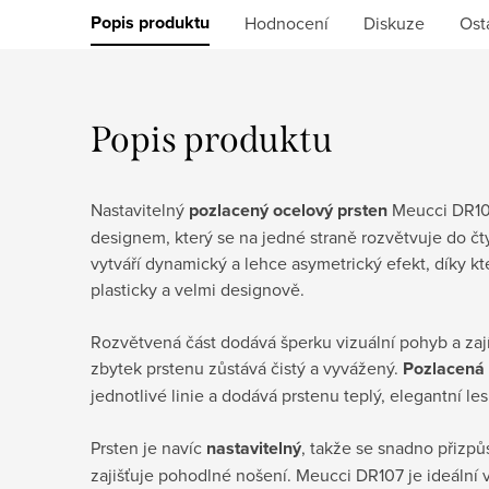
Popis produktu
Hodnocení
Diskuze
Ost
Popis produktu
Nastavitelný
pozlacený ocelový prsten
Meucci DR107
designem, který se na jedné straně rozvětvuje do čtyř
vytváří dynamický a lehce asymetrický efekt, díky k
plasticky a velmi designově.
Rozvětvená část dodává šperku vizuální pohyb a zaj
zbytek prstenu zůstává čistý a vyvážený.
Pozlacená 
jednotlivé linie a dodává prstenu teplý, elegantní les
Prsten je navíc
nastavitelný
, takže se snadno přizpů
zajišťuje pohodlné nošení. Meucci DR107 je ideální vo