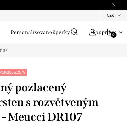
mínky
Podmínky ochrany osobních údajů
GPSR
CZK
Jak zji
NÁKU
Personalizované šperky
Soupravy
KOŠÍ
R107
PEN2625:25:%
lný pozlacený
rsten s rozvětveným
 - Meucci DR107