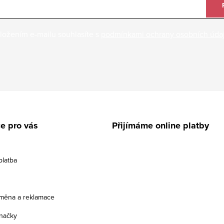
ložením e-mailu souhlasíte s
podmínkami ochrany osobních úda
e pro vás
Přijímáme online platby
platba
ýměna a reklamace
načky