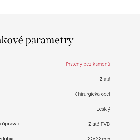
kové parametry
:
Prsteny bez kamenů
Zlatá
Chirurgická ocel
Lesklý
á úprava
:
Zlaté PVD
zdoby
:
22x22 mm