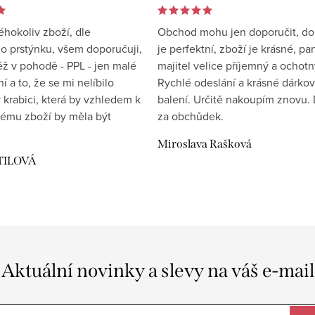
éhokoliv zboží, dle
Obchod mohu jen doporučit, d
 prstýnku, všem doporučuji,
je perfektní, zboží je krásné, pa
éž v pohodě - PPL - jen malé
majitel velice příjemný a ochotn
 a to, že se mi nelíbilo
Rychlé odeslání a krásné dárko
 krabici, která by vzhledem k
balení. Určitě nakoupím znovu. 
ému zboží by měla být
za obchůdek.
Miroslava Rašková
TILOVÁ
Aktuální novinky a slevy na váš e-mail