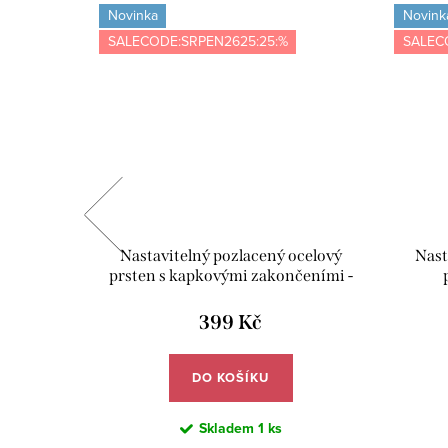
Novinka
Novink
SALECODE:SRPEN2625:25:%
SALEC
šperky -
Nastavitelný pozlacený ocelový
Nast
0/AG
prsten s kapkovými zakončeními -
Meucci DR108
399 Kč
DO KOŠÍKU
Skladem
1 ks