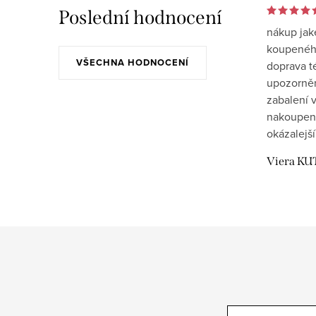
Poslední hodnocení
nákup jak
koupeného
VŠECHNA HODNOCENÍ
doprava t
upozornění
zabalení v
nakoupen
okázalejší
Viera KU