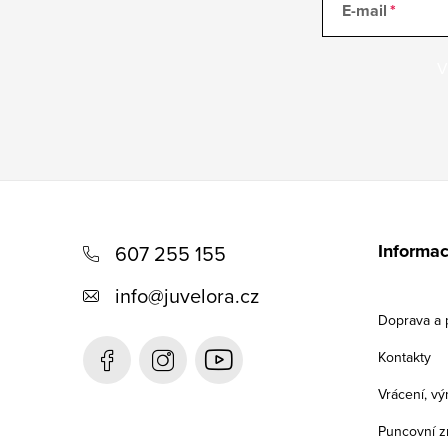
E-mail
V
Z
á
Informac
607 255 155
p
info
@
juvelora.cz
a
Doprava a 
t
Kontakty
í
Vrácení, v
Puncovní z