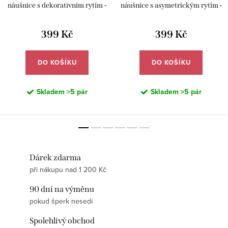
náušnice s dekorativním rytím -
náušnice s asymetrickým rytím -
Meucci DE667
Meucci DE668
399 Kč
399 Kč
DO KOŠÍKU
DO KOŠÍKU
Skladem
>5 pár
Skladem
>5 pár
Dárek zdarma
při nákupu nad 1 200 Kč
90 dní na výměnu
pokud šperk nesedí
Spolehlivý obchod