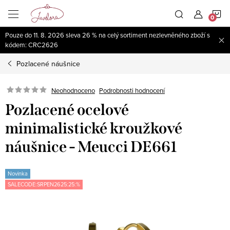
Přejít
N
na
obsah
Pouze do 11. 8. 2026 sleva 26 % na celý sortiment nezlevněného zboží s
K
kódem: CRC2626
Pozlacené náušnice
Neohodnoceno
Podrobnosti hodnocení
Pozlacené ocelové
minimalistické kroužkové
náušnice - Meucci DE661
Novinka
SALECODE:SRPEN2625:25:%