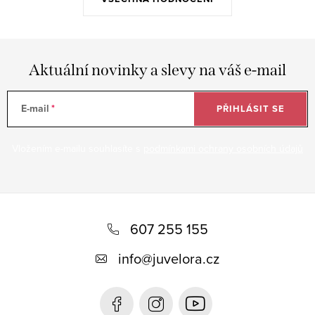
Aktuální novinky a slevy na váš e-mail
E-mail
PŘIHLÁSIT SE
Vložením e-mailu souhlasíte s
podmínkami ochrany osobních údajů
Z
á
607 255 155
p
info
@
juvelora.cz
a
t