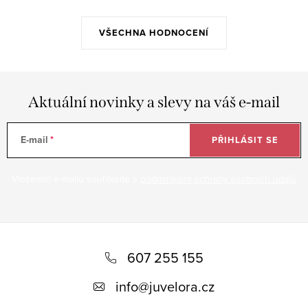
VŠECHNA HODNOCENÍ
Aktuální novinky a slevy na váš e-mail
E-mail
PŘIHLÁSIT SE
Vložením e-mailu souhlasíte s
podmínkami ochrany osobních údajů
Z
á
607 255 155
p
info
@
juvelora.cz
a