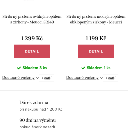
Stříbrný prsten s oválným opálem
Stříbrný prsten s modrým opálem
a zirkony - Meucci SR149
obklopeným zirkony - Meucci
SS347R
1 299 Kč
1 199 Kč
DETAIL
DETAIL
Skladem
3 ks
Skladem
1 ks
Dostupné varianty
Dostupné varianty
+ další
+ další
O
Dárek zdarma
při nákupu nad 1 200 Kč
v
l
90 dní na výměnu
á
pokud šperk nesedí