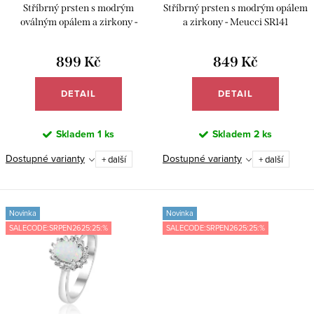
k
u
Stříbrný prsten s modrým
Stříbrný prsten s modrým opálem
t
k
oválným opálem a zirkony -
a zirkony - Meucci SR141
Meucci SR148
ů
t
899 Kč
849 Kč
ů
DETAIL
DETAIL
Skladem
1 ks
Skladem
2 ks
Dostupné varianty
Dostupné varianty
+ další
+ další
Novinka
Novinka
SALECODE:SRPEN2625:25:%
SALECODE:SRPEN2625:25:%