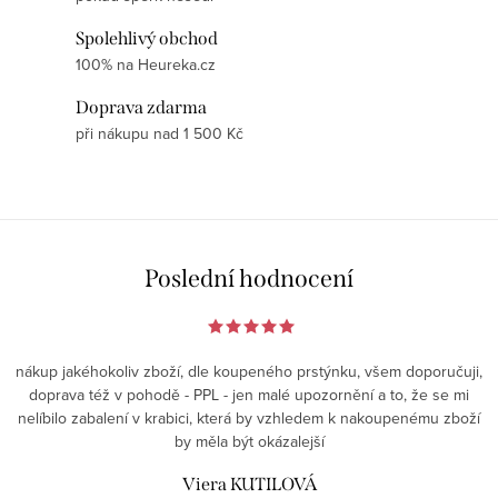
d
Spolehlivý obchod
a
100% na Heureka.cz
c
í
Doprava zdarma
p
při nákupu nad 1 500 Kč
r
v
k
y
v
Poslední hodnocení
ý
p
i
nákup jakéhokoliv zboží, dle koupeného prstýnku, všem doporučuji,
s
doprava též v pohodě - PPL - jen malé upozornění a to, že se mi
nelíbilo zabalení v krabici, která by vzhledem k nakoupenému zboží
u
by měla být okázalejší
Viera KUTILOVÁ