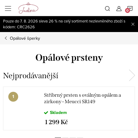
Přejít
N
na
obsah
Pouze do 7. 8. 2026 sleva 26 % na celý sortiment nezlevněného zboží s
K
kódem: CRC2626
Opálové šperky
Opálové prsteny
Nejprodávanější
Stříbrný prsten s oválným opálem a
zirkony - Meucci SR149
Skladem
1 299 Kč