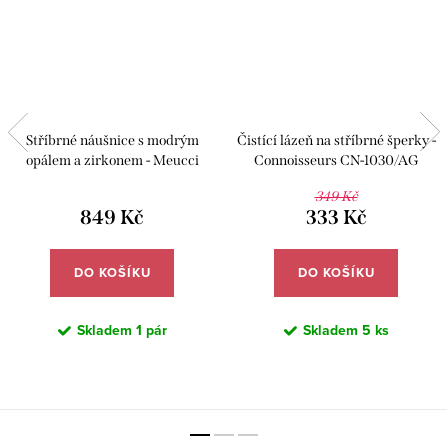
Stříbrné náušnice s modrým
Čistící lázeň na stříbrné šperky -
opálem a zirkonem - Meucci
Connoisseurs CN-1030/AG
SYE112
349 Kč
849 Kč
333 Kč
DO KOŠÍKU
DO KOŠÍKU
Skladem
1 pár
Skladem
5 ks