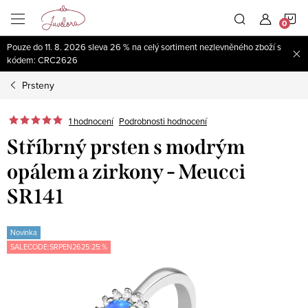
Přejít
N
na
obsah
Pouze do 11. 8. 2026 sleva 26 % na celý sortiment nezlevněného zboží s
K
kódem: CRC2626
Prsteny
1 hodnocení
Podrobnosti hodnocení
Stříbrný prsten s modrým
opálem a zirkony - Meucci
SR141
Novinka
SALECODE:SRPEN2625:25:%