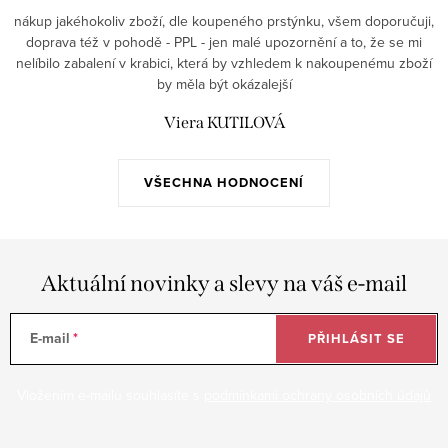
nákup jakéhokoliv zboží, dle koupeného prstýnku, všem doporučuji,
doprava též v pohodě - PPL - jen malé upozornění a to, že se mi
nelíbilo zabalení v krabici, která by vzhledem k nakoupenému zboží
by měla být okázalejší
Viera KUTILOVÁ
VŠECHNA HODNOCENÍ
Aktuální novinky a slevy na váš e-mail
E-mail
PŘIHLÁSIT SE
Vložením e-mailu souhlasíte s
podmínkami ochrany osobních údajů