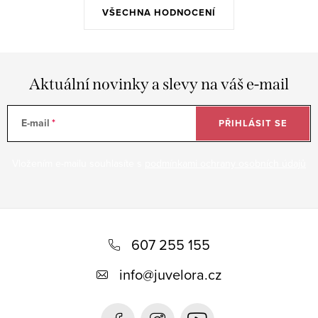
VŠECHNA HODNOCENÍ
Aktuální novinky a slevy na váš e-mail
E-mail
PŘIHLÁSIT SE
Vložením e-mailu souhlasíte s
podmínkami ochrany osobních údajů
Z
á
607 255 155
p
info
@
juvelora.cz
a
t