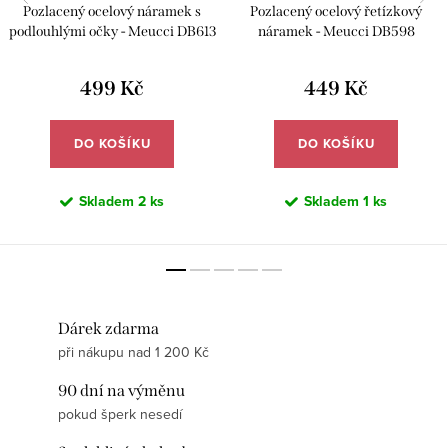
Pozlacený ocelový náramek s
Pozlacený ocelový řetízkový
podlouhlými očky - Meucci DB613
náramek - Meucci DB598
499 Kč
449 Kč
DO KOŠÍKU
DO KOŠÍKU
Skladem
2 ks
Skladem
1 ks
Dárek zdarma
při nákupu nad 1 200 Kč
90 dní na výměnu
pokud šperk nesedí