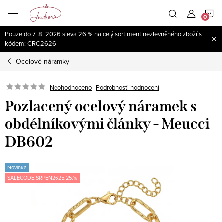
Přejít
N
na
obsah
Pouze do 7. 8. 2026 sleva 26 % na celý sortiment nezlevněného zboží s
K
kódem: CRC2626
Ocelové náramky
Neohodnoceno
Podrobnosti hodnocení
Pozlacený ocelový náramek s
obdélníkovými články - Meucci
DB602
Novinka
SALECODE:SRPEN2625:25:%