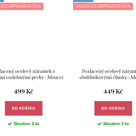
ODE:SRPEN2625:25:%
SALECODE:SRPEN2625:25:%
lacený ocelový náramek s
Pozlacený ocelový náram
mi ozdobnými prvky - Meucci
obdélníkovými články - M
DB604
DB602
499 Kč
449 Kč
DO KOŠÍKU
DO KOŠÍKU
Skladem
2 ks
Skladem
3 ks