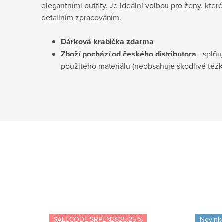
elegantními outfity. Je ideální volbou pro ženy, kter
detailním zpracováním.
Dárková krabička
zdarma
Zboží pochází od českého distributora
- splňu
použitého materiálu (neobsahuje škodlivé těž
SALECODE:SRPEN2625:25:%
Novink