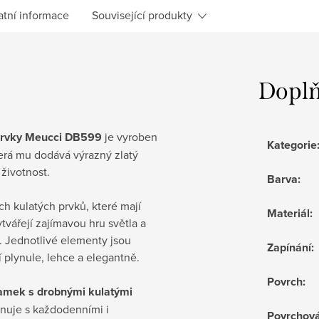
atní informace
Související produkty
Doplň
 prvky Meucci DB599
je vyroben
Kategorie
terá mu dodává výrazný zlatý
životnost.
Barva
:
h kulatých prvků, které mají
Materiál
:
tvářejí zajímavou hru světla a
. Jednotlivé elementy jsou
Zapínání
:
 plynule, lehce a elegantně.
Povrch
:
amek s drobnými kulatými
nuje s každodenními i
Povrchov