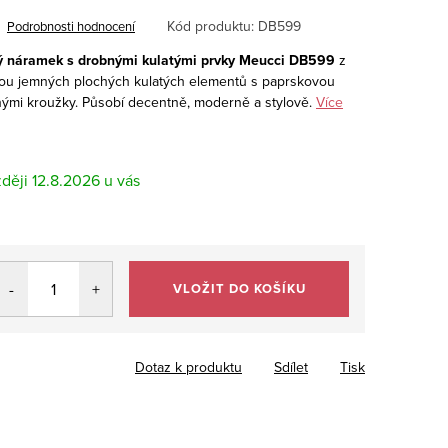
Kód produktu:
DB599
Podrobnosti hodnocení
ý náramek s drobnými kulatými prvky Meucci DB599
z
adou jemných plochých kulatých elementů s paprskovou
ými kroužky. Působí decentně, moderně a stylově.
Více
12.8.2026
VLOŽIT DO KOŠÍKU
Dotaz k produktu
Sdílet
Tisk