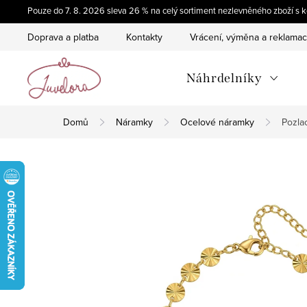
Přejít
Pouze do 7. 8. 2026 sleva 26 % na celý sortiment nezlevněného zboží 
na
Doprava a platba
Kontakty
Vrácení, výměna a reklama
obsah
Náhrdelníky
Domů
Náramky
Ocelové náramky
Pozla