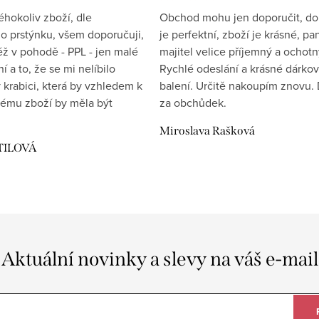
éhokoliv zboží, dle
Obchod mohu jen doporučit, d
 prstýnku, všem doporučuji,
je perfektní, zboží je krásné, pa
éž v pohodě - PPL - jen malé
majitel velice příjemný a ochotn
 a to, že se mi nelíbilo
Rychlé odeslání a krásné dárko
 krabici, která by vzhledem k
balení. Určitě nakoupím znovu. 
ému zboží by měla být
za obchůdek.
Miroslava Rašková
TILOVÁ
Aktuální novinky a slevy na váš e-mail