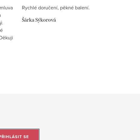
omluva
Rychlé doručení, pěkné balení.
n
Šárka Sýkorová
ý.
vé
Děkuji
PŘIHLÁSIT SE