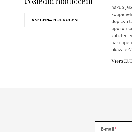
Poslední hodnocení
nákup jak
koupeného
VŠECHNA HODNOCENÍ
doprava t
upozornění
zabalení v
nakoupen
okázalejší
Viera KU
E-mail