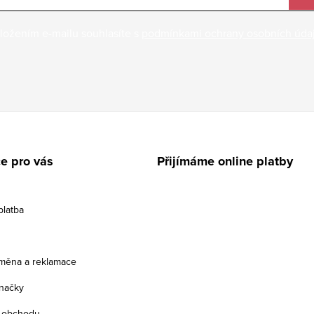
ložením e-mailu souhlasíte s
podmínkami ochrany osobních úda
e pro vás
Přijímáme online platby
platba
ýměna a reklamace
načky
 obchodu