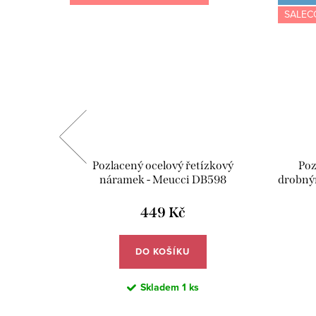
SALEC
amek s
Pozlacený ocelový řetízkový
Poz
B600
náramek - Meucci DB598
drobný
449 Kč
DO KOŠÍKU
Skladem
1 ks