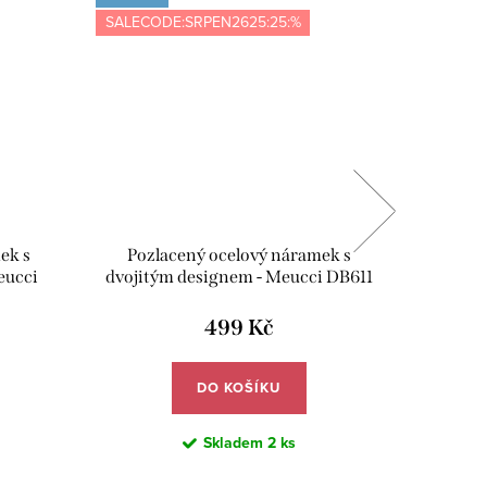
SALECODE:SRPEN2625:25:%
SALECOD
ek s
Pozlacený ocelový náramek s
Pozl
eucci
dvojitým designem - Meucci DB611
př
499 Kč
DO KOŠÍKU
Skladem
2 ks