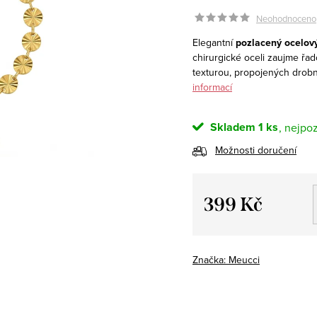
Neohodnoceno
Elegantní
pozlacený ocelov
chirurgické oceli zaujme ř
texturou, propojených drobn
informací
Skladem
1 ks
Možnosti doručení
399 Kč
Měrná
cena:
Značka:
Meucci