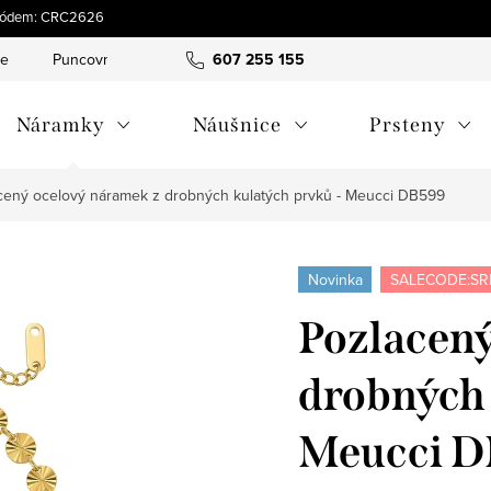
s kódem: CRC2626
ce
Puncovní značky
Hodnocení obchodu
607 255 155
Obchodní pod
Náramky
Náušnice
Prsteny
cený ocelový náramek z drobných kulatých prvků - Meucci DB599
Novinka
SALECODE:SR
Pozlacený
drobných 
Meucci 