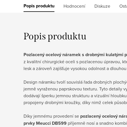
Popis produktu
Hodnocení
Diskuze
Ost
Popis produktu
Pozlacený ocelový náramek s drobnými kulatými
z kvalitní chirurgické oceli s pozlacenou úpravou, k
lesk a zároveň zajišťuje vysokou odolnost a dlouhou 
Design náramku tvoří souvislá řada drobných plochýc
jemně vyraženou paprskovou texturu. Tyto detaily vy
dodávají šperku jemnou strukturu a vizuální hloubku
propojeny drobnými kroužky, díky nimž celek působí
Díky jemnému provedení se
pozlacený ocelový nár
prvky Meucci DB599
příjemně nosí a snadno kombi