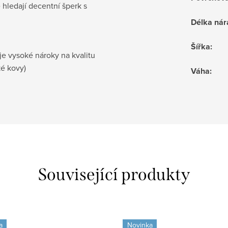
é hledají decentní šperk s
Délka ná
Šířka
:
je vysoké nároky na kvalitu
ké kovy)
Váha
:
Související produkty
a
Novinka