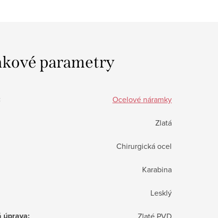
kové parametry
:
Ocelové náramky
Zlatá
Chirurgická ocel
Karabina
Lesklý
á úprava
:
Zlaté PVD