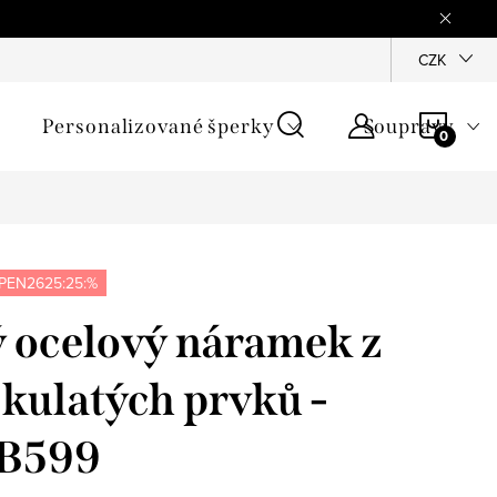
mínky
Podmínky ochrany osobních údajů
GPSR
CZK
Jak zji
NÁKU
Personalizované šperky
Soupravy
KOŠÍ
PEN2625:25:%
 ocelový náramek z
kulatých prvků -
DB599