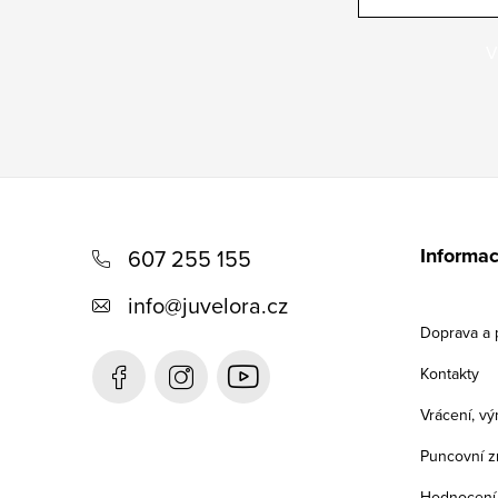
V
Z
á
Informac
607 255 155
p
info
@
juvelora.cz
a
Doprava a 
t
Kontakty
í
Vrácení, v
Puncovní z
Hodnocení