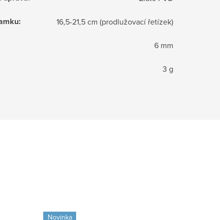
ramku
:
16,5-21,5 cm (prodlužovací řetízek)
6 mm
3 g
Novinka
Novinka