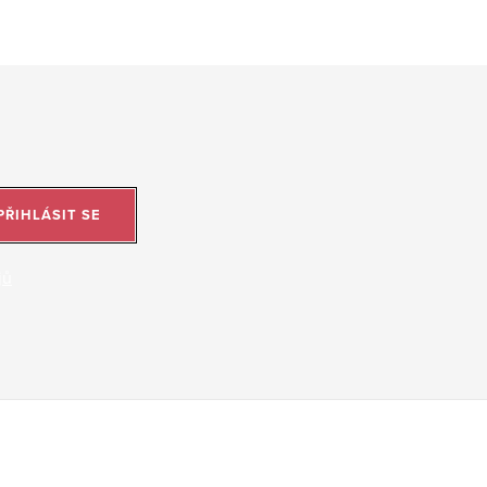
PŘIHLÁSIT SE
jů