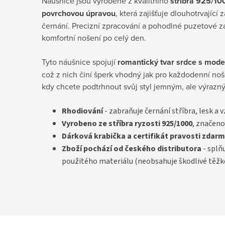
Náušnice jsou vyrobené z kvalitního
stříbra 925/10
povrchovou úpravou
, která zajišťuje dlouhotrvající 
černání. Precizní zpracování a pohodlné puzetové z
komfortní nošení po celý den.
Tyto náušnice spojují
romantický tvar srdce s mod
což z nich činí šperk vhodný jak pro každodenní nošení
kdy chcete podtrhnout svůj styl jemným, ale výrazn
Rhodiování
- zabraňuje černání stříbra, lesk a 
Vyrobeno ze stříbra ryzosti 925/1000
, značeno
D
árková krabička a certifikát pravosti
zdarm
Zboží pochází od českého distributora
- splň
použitého materiálu (neobsahuje škodlivé těžk