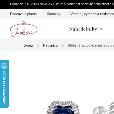
Přejít
Pouze do 7. 8. 2026 sleva 26 % na celý sortiment nezlevněného zboží 
na
Doprava a platba
Kontakty
Vrácení, výměna a reklama
obsah
Náhrdelníky
Domů
Náušnice
Stříbrné srdcové náušnice 