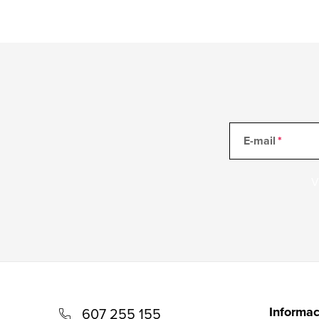
E-mail
V
Z
á
Informac
607 255 155