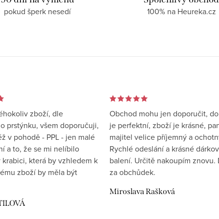
pokud šperk nesedí
100% na Heureka.cz
éhokoliv zboží, dle
Obchod mohu jen doporučit, d
 prstýnku, všem doporučuji,
je perfektní, zboží je krásné, pa
éž v pohodě - PPL - jen malé
majitel velice příjemný a ochotn
 a to, že se mi nelíbilo
Rychlé odeslání a krásné dárko
 krabici, která by vzhledem k
balení. Určitě nakoupím znovu. 
ému zboží by měla být
za obchůdek.
Miroslava Rašková
TILOVÁ