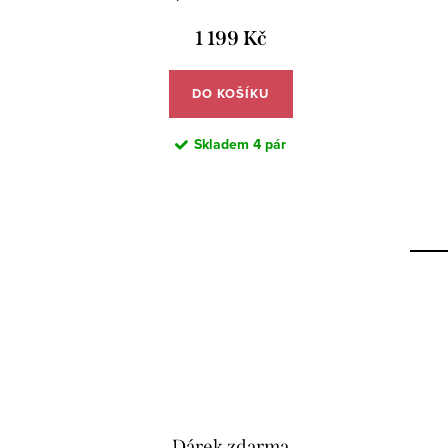
SS368E
1 199 Kč
DO KOŠÍKU
Skladem
4 pár
Dárek zdarma