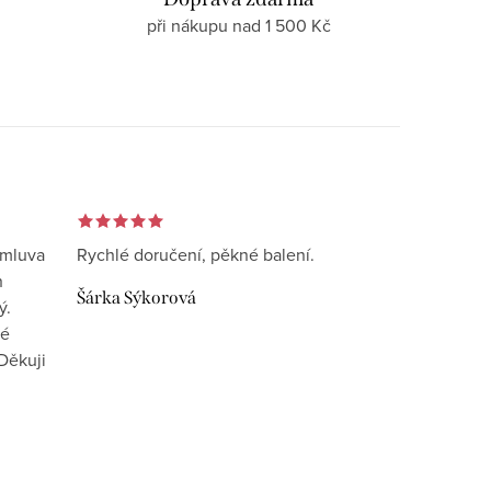
při nákupu nad 1 500 Kč
omluva
Rychlé doručení, pěkné balení.
n
Šárka Sýkorová
ý.
vé
Děkuji