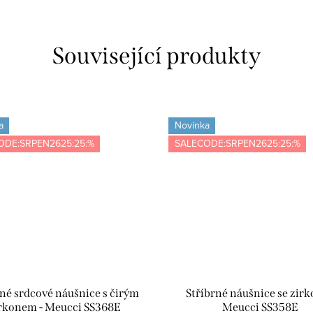
Související produkty
a
Novinka
ODE:SRPEN2625:25:%
SALECODE:SRPEN2625:25:%
rné srdcové náušnice s čirým
Stříbrné náušnice se zirk
rkonem - Meucci SS368E
Meucci SS358E