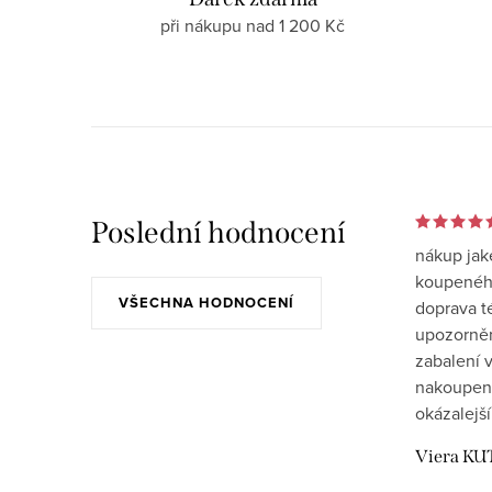
při nákupu nad 1 200 Kč
Poslední hodnocení
nákup jak
koupeného
VŠECHNA HODNOCENÍ
doprava t
upozornění
zabalení v
nakoupen
okázalejší
Viera KU