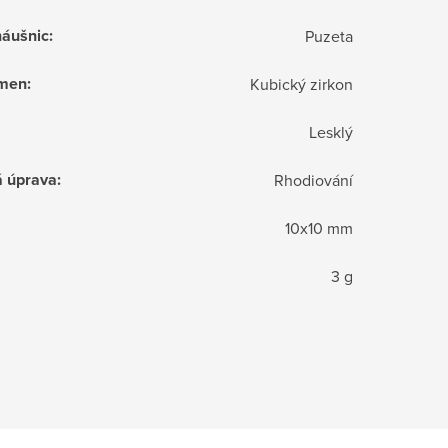
náušnic
:
Puzeta
ámen
:
Kubický zirkon
Lesklý
á úprava
:
Rhodiování
10x10 mm
3 g