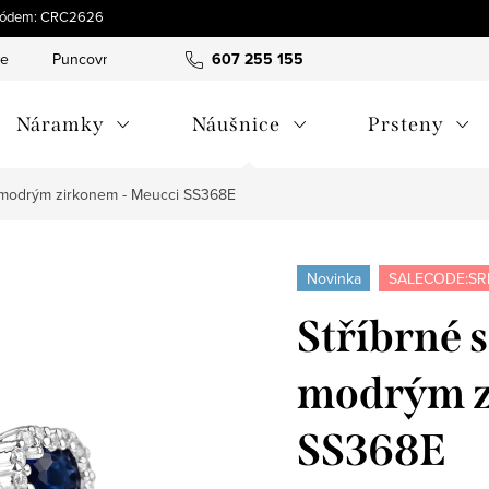
s kódem: CRC2626
ce
Puncovní značky
Hodnocení obchodu
607 255 155
Obchodní pod
Náramky
Náušnice
Prsteny
s modrým zirkonem - Meucci SS368E
Novinka
SALECODE:SR
Stříbrné 
modrým z
SS368E