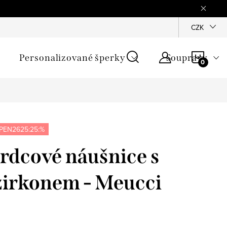
mínky
Podmínky ochrany osobních údajů
GPSR
CZK
Jak zji
NÁKU
Personalizované šperky
Soupravy
KOŠÍ
PEN2625:25:%
srdcové náušnice s
irkonem - Meucci