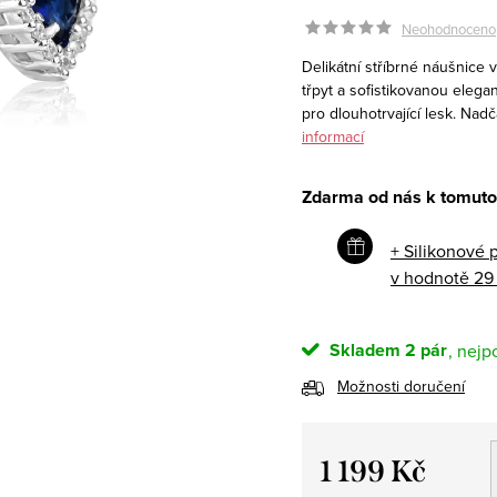
Neohodnoceno
Delikátní stříbrné náušnice 
třpyt a sofistikovanou eleg
pro dlouhotrvající lesk. Nad
informací
Zdarma od nás k tomuto
+ Silikonové 
v hodnotě 29
Skladem
2 pár
Možnosti doručení
1 199 Kč