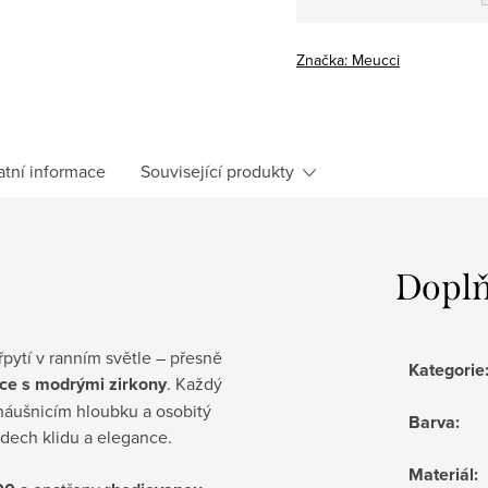
Měrná
cena:
Značka:
Meucci
atní informace
Související produkty
Doplň
řpytí v ranním světle – přesně
Kategorie
ice s modrými zirkony
. Každý
á náušnicím hloubku a osobitý
Barva
:
ádech klidu a elegance.
Materiál
: