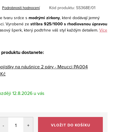
Kód produktu:
SS368E/01
Podrobnosti hodnocení
ve tvaru srdce s
modrými zirkony
, které dodávají jemný
anci. Vyrobené ze
stříbra 925/1000 s rhodiovanou úpravou
časový šperk, který podtrhne váš styl každým detailem.
Více
 produktu dostanete:
pojistky na náušnice 2 páry - Meucci PA004
 Kč
12.8.2026
VLOŽIT DO KOŠÍKU