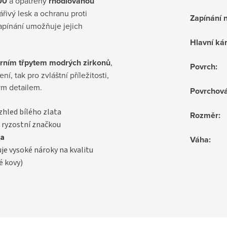
00
a opatřeny
rhodiovanou
zářivý lesk a ochranu proti
Zapínání 
apínání umožňuje jejich
Hlavní k
erním třpytem modrých zirkonů
,
Povrch
:
, tak pro zvláštní příležitosti,
ým detailem.
Povrchov
vzhled bílého zlata
Rozměr
:
 ryzostní značkou
a
Váha
:
uje vysoké nároky na kvalitu
é kovy)