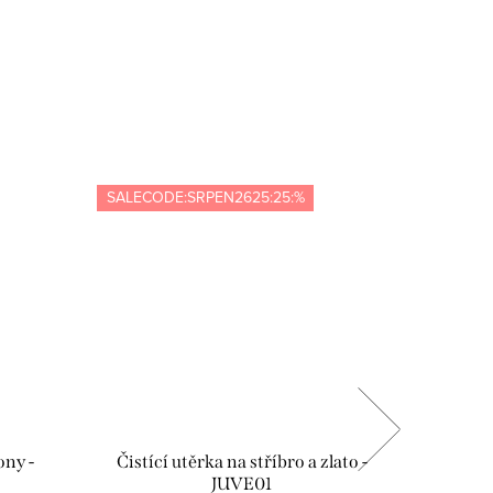
SALECODE:SRPEN2625:25:%
SALECOD
ony -
Čistící utěrka na stříbro a zlato -
Dárko
JUVE01