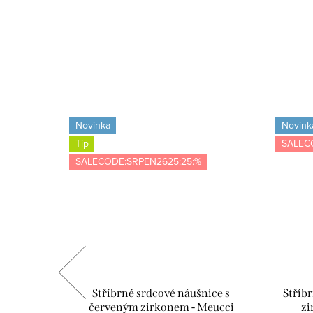
Novinka
Novink
Tip
SALEC
SALECODE:SRPEN2625:25:%
 - růžová
Stříbrné srdcové náušnice s
Stříb
červeným zirkonem - Meucci
zi