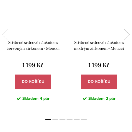
Stříbrné srdcové náušnice s
Stříbrné srdcové náušnice s
červeným zirkonem - Meucci
modrým zirkonem - Meucci
SS368E
SS368E
1 199 Kč
1 199 Kč
DO KOŠÍKU
DO KOŠÍKU
Skladem
4 pár
Skladem
2 pár