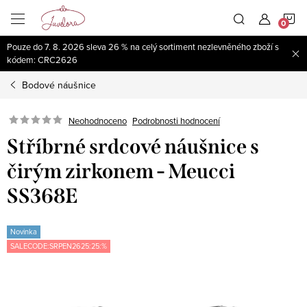
Přejít
N
na
obsah
Pouze do 7. 8. 2026 sleva 26 % na celý sortiment nezlevněného zboží s
K
kódem: CRC2626
Bodové náušnice
Neohodnoceno
Podrobnosti hodnocení
Stříbrné srdcové náušnice s
čirým zirkonem - Meucci
SS368E
Novinka
SALECODE:SRPEN2625:25:%