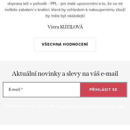
doprava též v pohodě - PPL - jen malé upozornění a to, že se mi
nelíbilo zabalení v krabici, která by vzhledem k nakoupenému zboží
by měla být okázalejší
Viera KUTILOVÁ
VŠECHNA HODNOCENÍ
Aktuální novinky a slevy na váš e-mail
E-mail
PŘIHLÁSIT SE
Vložením e-mailu souhlasíte s
podmínkami ochrany osobních údajů
Z