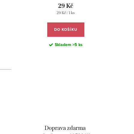
29 Kč
Měrná
29 Kč / 1 ks
cena:
DO KOŠÍKU
Skladem
>5 ks
d
Doprava zdarma