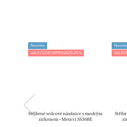
Novinka
Novink
SALECODE:SRPEN2625:25:%
SALEC
- žlutá -
Stříbrné srdcové náušnice s modrým
Stříb
zirkonem - Meucci SS368E
zi