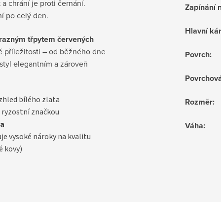
 a chrání je proti černání.
Zapínání 
í po celý den.
Hlavní k
ýrazným třpytem červených
dé příležitosti – od běžného dne
Povrch
:
styl elegantním a zároveň
Povrchov
vzhled bílého zlata
Rozměr
:
 ryzostní značkou
a
Váha
:
uje vysoké nároky na kvalitu
é kovy)