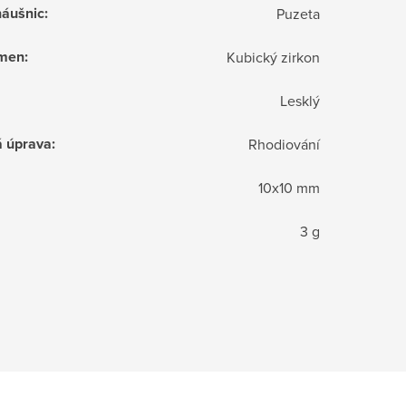
náušnic
:
Puzeta
ámen
:
Kubický zirkon
Lesklý
á úprava
:
Rhodiování
10x10 mm
3 g