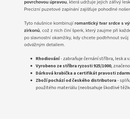
povrchovou úpravou
, která udržuje jejich zářivý lesk
Precizní puzetové zapínání zajišťuje pohodlné nošen
Tyto náušnice kombinují
romantický tvar srdce s v
zirkonů
, což z nich činí šperk, který zaujme při kaž
po slavnostní okamžiky, kdy chcete podtrhnout svůj 
odvážným detailem.
Rhodiování
- zabraňuje černání stříbra, lesk a 
Vyrobeno ze stříbra ryzosti 925/1000
, značeno
D
árková krabička a certifikát pravosti
zdarm
Zboží pochází od českého distributora
- splň
použitého materiálu (neobsahuje škodlivé těžk