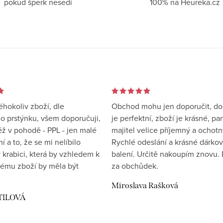
pokud šperk nesedí
100% na Heureka.cz
éhokoliv zboží, dle
Obchod mohu jen doporučit, d
 prstýnku, všem doporučuji,
je perfektní, zboží je krásné, pa
éž v pohodě - PPL - jen malé
majitel velice příjemný a ochotn
 a to, že se mi nelíbilo
Rychlé odeslání a krásné dárko
 krabici, která by vzhledem k
balení. Určitě nakoupím znovu. 
ému zboží by měla být
za obchůdek.
Miroslava Rašková
TILOVÁ