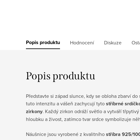
Popis produktu
Hodnocení
Diskuze
Ost
Popis produktu
Představte si západ slunce, kdy se obloha zbarví do
tuto intenzitu a vášeň zachycují tyto
stříbrné srdíč
zirkony
. Každý zirkon odráží světlo a vytváří třpytiv
hloubku a živost, zatímco tvar srdce symbolizuje něh
Náušnice jsou vyrobené z kvalitního
stříbra 925/10