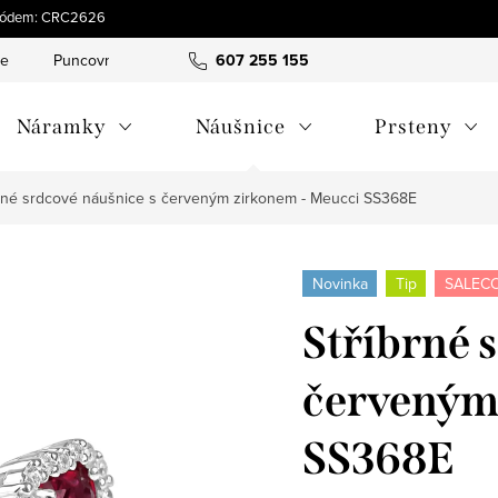
s kódem: CRC2626
ce
Puncovní značky
Hodnocení obchodu
607 255 155
Obchodní pod
Náramky
Náušnice
Prsteny
brné srdcové náušnice s červeným zirkonem - Meucci SS368E
Novinka
Tip
SALECO
Stříbrné 
červeným
SS368E