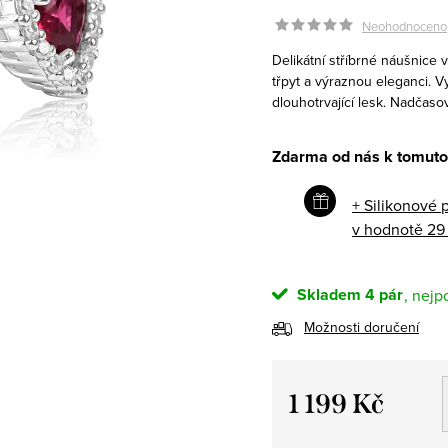
Neohodnoceno
Delikátní stříbrné náušnice 
třpyt a výraznou eleganci. 
dlouhotrvající lesk. Nadčaso
Zdarma od nás k tomuto
+ Silikonové 
v hodnotě 29
Skladem
4 pár
Možnosti doručení
1 199 Kč
Měrná