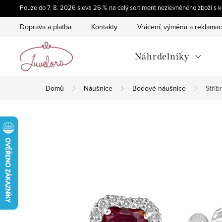
Přejít
Pouze do 7. 8. 2026 sleva 26 % na celý sortiment nezlevněného zboží 
na
Doprava a platba
Kontakty
Vrácení, výměna a reklama
obsah
Náhrdelníky
Domů
Náušnice
Bodové náušnice
Stří