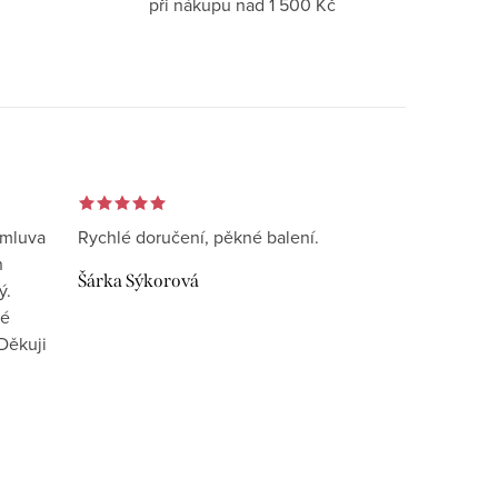
při nákupu nad 1 500 Kč
omluva
Rychlé doručení, pěkné balení.
n
Šárka Sýkorová
ý.
vé
Děkuji