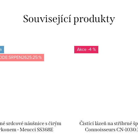
Související produkty
a
-4 %
ODE:SRPEN2625:25:%
rné srdcové náušnice s čirým
Čistící lázeň na stříbrné šp
rkonem - Meucci SS368E
Connoisseurs CN-1030