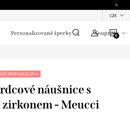
mínky
Podmínky ochrany osobních údajů
GPSR
CZK
Jak zji
NÁKU
Personalizované šperky
Soupravy
KOŠÍ
DE:SRPEN2625:25:%
srdcové náušnice s
 zirkonem - Meucci