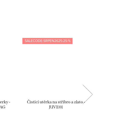
SALECODE:SRPEN2625:25:%
SALECOD
erky -
Čistící utěrka na stříbro a zlato -
Dárko
/AG
JUVE01