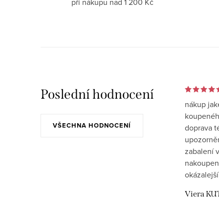
při nákupu nad 1 200 Kč
Poslední hodnocení
nákup jak
koupeného
VŠECHNA HODNOCENÍ
doprava t
upozornění
zabalení v
nakoupen
okázalejší
Viera KU