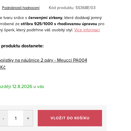
Kód produktu:
SS368E/03
Podrobnosti hodnocení
ve tvaru srdce s
červenými zirkony
, které dodávají jemný
Vyrobené ze
stříbra 925/1000 s rhodiovanou úpravou
pro
vý šperk, který podtrhne váš osobitý styl.
Více informací
 produktu dostanete:
pojistky na náušnice 2 páry - Meucci PA004
 Kč
12.8.2026
VLOŽIT DO KOŠÍKU