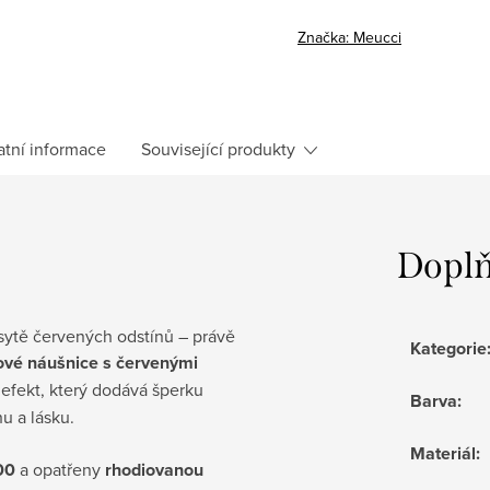
cena:
Značka:
Meucci
atní informace
Související produkty
Doplň
 sytě červených odstínů – právě
Kategorie
kové náušnice s červenými
ý efekt, který dodává šperku
Barva
:
u a lásku.
Materiál
:
00
a opatřeny
rhodiovanou