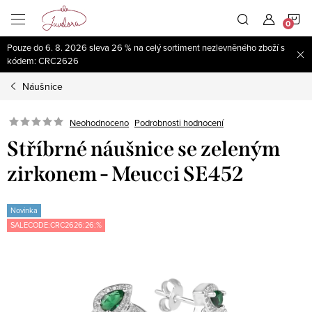
Přejít
N
na
obsah
Pouze do 6. 8. 2026 sleva 26 % na celý sortiment nezlevněného zboží s
K
kódem: CRC2626
Náušnice
Neohodnoceno
Podrobnosti hodnocení
Stříbrné náušnice se zeleným
zirkonem - Meucci SE452
Novinka
SALECODE:CRC2626:26:%