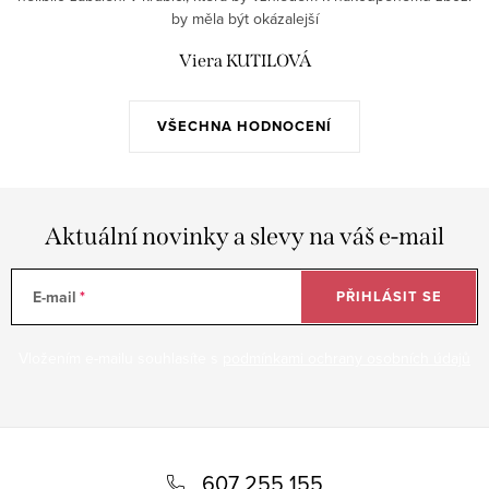
by měla být okázalejší
Viera KUTILOVÁ
VŠECHNA HODNOCENÍ
Aktuální novinky a slevy na váš e-mail
E-mail
PŘIHLÁSIT SE
Vložením e-mailu souhlasíte s
podmínkami ochrany osobních údajů
Z
á
607 255 155