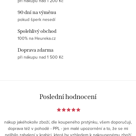
při nákupu nad 1 200 Kč
90 dní na výměnu
pokud šperk nesedí
Spolehlivý obchod
100% na Heureka.cz
Doprava zdarma
při nákupu nad 1 500 Kč
Poslední hodnocení
nákup jakéhokoliv zboží, dle koupeného prstýnku, všem doporučuji,
doprava též v pohodě - PPL - jen malé upozornění a to, že se mi
nelíbilo zabalení v krabici, která by vzhledem k nakoupenému zboží