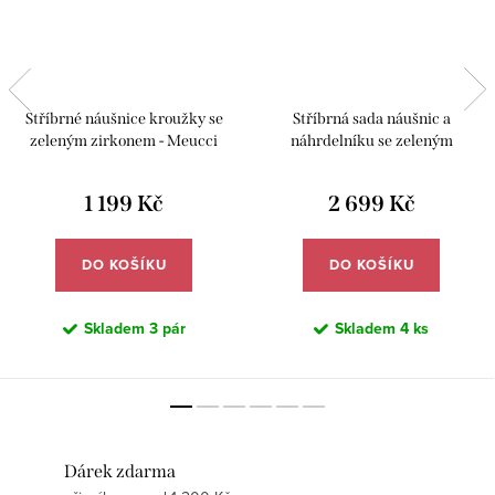
Stříbrné náušnice kroužky se
Stříbrná sada náušnic a
zeleným zirkonem - Meucci
náhrdelníku se zeleným
SE451
zirkonem - Meucci SS387S
1 199 Kč
2 699 Kč
DO KOŠÍKU
DO KOŠÍKU
Skladem
3 pár
Skladem
4 ks
Dárek zdarma