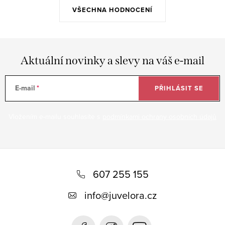
VŠECHNA HODNOCENÍ
Aktuální novinky a slevy na váš e-mail
E-mail
PŘIHLÁSIT SE
Vložením e-mailu souhlasíte s
podmínkami ochrany osobních údajů
Z
á
607 255 155
p
info
@
juvelora.cz
a
t