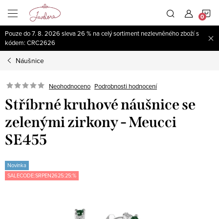
Přejít
N
na
obsah
Pouze do 7. 8. 2026 sleva 26 % na celý sortiment nezlevněného zboží s
K
kódem: CRC2626
Náušnice
Neohodnoceno
Podrobnosti hodnocení
Stříbrné kruhové náušnice se
zelenými zirkony - Meucci
SE455
Novinka
SALECODE:SRPEN2625:25:%