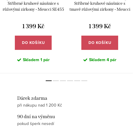
Stříbrné kruhové náušnice s
Stříbrné kruhové náušnice s
růžovými zirkony - Meucci SE455
tmavě růžovými zirkony - Meucci
SE455
1 399 Kč
1 399 Kč
DO KOŠÍKU
DO KOŠÍKU
Skladem
1 pár
Skladem
4 pár
Dárek zdarma
při nákupu nad 1 200 Kč
90 dní na výměnu
pokud šperk nesedí