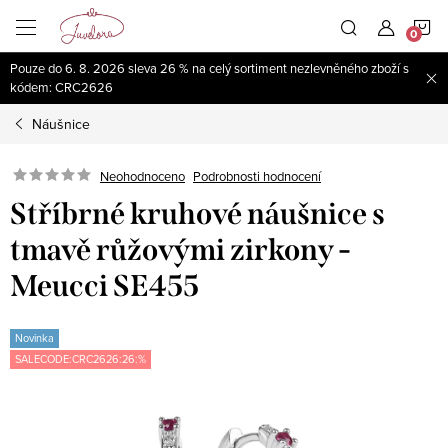
Přejít
N
na
obsah
Pouze do 6. 8. 2026 sleva 26 % na celý sortiment nezlevněného zboží s
K
kódem: CRC2626
Náušnice
Neohodnoceno
Podrobnosti hodnocení
Stříbrné kruhové náušnice s
tmavě růžovými zirkony -
Meucci SE455
Novinka
SALECODE:CRC2626:26:%