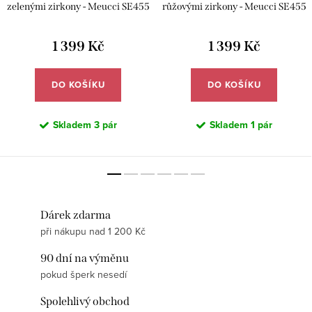
zelenými zirkony - Meucci SE455
růžovými zirkony - Meucci SE455
1 399 Kč
1 399 Kč
DO KOŠÍKU
DO KOŠÍKU
Skladem
3 pár
Skladem
1 pár
Dárek zdarma
při nákupu nad 1 200 Kč
90 dní na výměnu
pokud šperk nesedí
Spolehlivý obchod