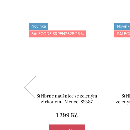
Novinka
Novink
SALECODE:SRPEN2625:25:%
SALEC
 zlato -
Stříbrné náušnice se zeleným
Stř
zirkonem - Meucci SS387
zelený
1 299 Kč