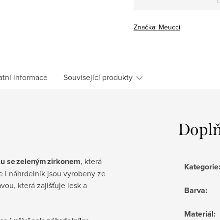
Měrná
cena:
Značka:
Meucci
atní informace
Související produkty
Doplň
ku se zeleným zirkonem
, která
Kategorie
ce i náhrdelník jsou vyrobeny ze
ou, která zajišťuje lesk a
Barva
:
Materiál
: