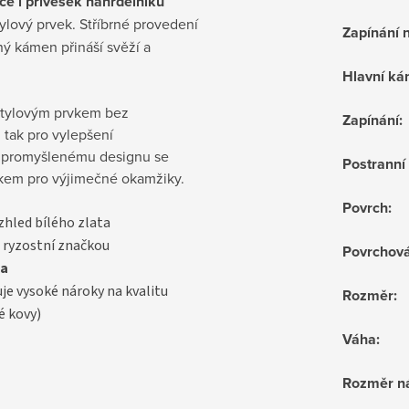
ce i přívěsek náhrdelníku
tylový prvek. Stříbrné provedení
Zapínání 
ný kámen přináší svěží a
Hlavní k
e stylovým prvkem bez
Zapínání
:
, tak pro vylepšení
a promyšlenému designu se
Postrann
rkem pro výjimečné okamžiky.
Povrch
:
vzhled bílého zlata
 ryzostní značkou
Povrchov
a
uje vysoké nároky na kvalitu
Rozměr
:
é kovy)
Váha
:
Rozměr n