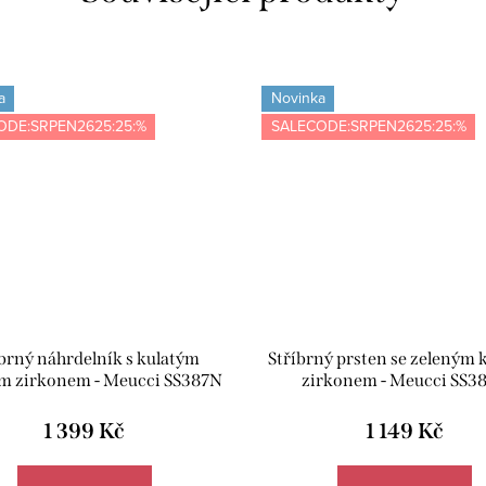
a
Novinka
ODE:SRPEN2625:25:%
SALECODE:SRPEN2625:25:%
íbrný náhrdelník s kulatým
Stříbrný prsten se zeleným 
m zirkonem - Meucci SS387N
zirkonem - Meucci SS3
1 399 Kč
1 149 Kč