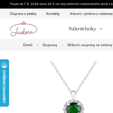
Přejít
Pouze do 7. 8. 2026 sleva 26 % na celý sortiment nezlevněného zboží 
na
Doprava a platba
Kontakty
Vrácení, výměna a reklama
obsah
Náhrdelníky
Domů
Soupravy
Stříbrné soupravy se zirkony