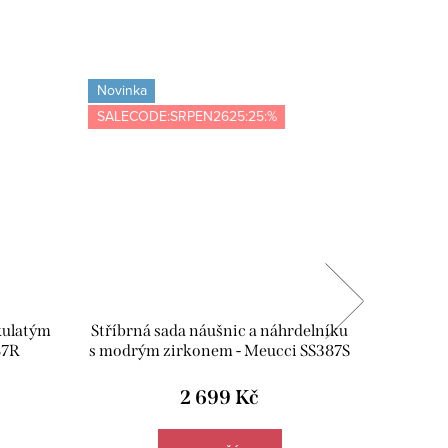
Novinka
Novinka
SALECODE:SRPEN2625:25:%
SALECOD
kulatým
Stříbrná sada náušnic a náhrdelníku
Stříbrná
87R
s modrým zirkonem - Meucci SS387S
s čirým
2 699 Kč