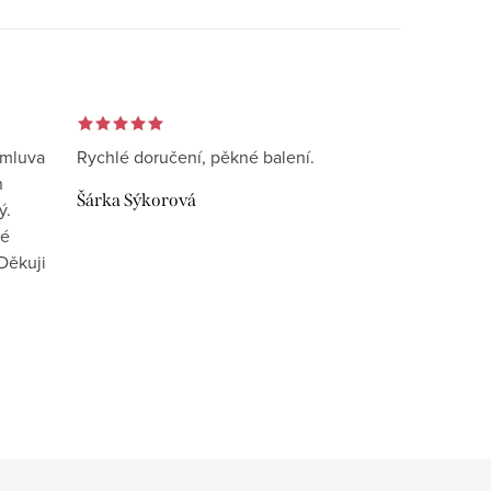
omluva
Rychlé doručení, pěkné balení.
n
Šárka Sýkorová
ý.
vé
Děkuji