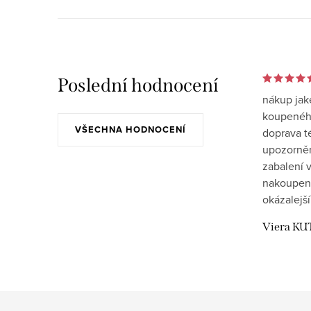
Poslední hodnocení
nákup jak
koupeného
VŠECHNA HODNOCENÍ
doprava t
upozornění
zabalení v
nakoupen
okázalejší
Viera KU