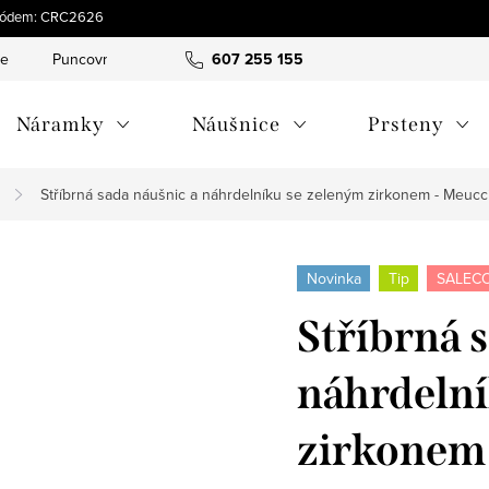
s kódem: CRC2626
ce
Puncovní značky
Hodnocení obchodu
607 255 155
Obchodní pod
Náramky
Náušnice
Prsteny
Stříbrná sada náušnic a náhrdelníku se zeleným zirkonem - Meuc
Novinka
Tip
SALECO
Stříbrná 
náhrdelní
zirkonem