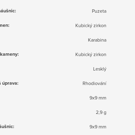
náušnic
:
Puzeta
ámen
:
Kubický zirkon
Karabina
í kameny
:
Kubický zirkon
Lesklý
á úprava
:
Rhodiování
9x9 mm
2,9 g
áušnic
:
9x9 mm