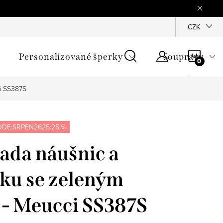
mínky
Podmínky ochrany osobních údajů
GPSR
CZK
Jak zji
NÁKU
Personalizované šperky
Soupravy
KOŠÍ
ci SS387S
DE:SRPEN2625:25:%
sada náušnic a
ku se zeleným
 - Meucci SS387S