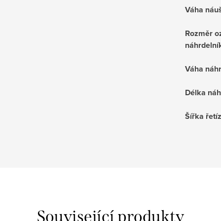
Váha náuš
Rozměr o
náhrdelní
Váha náhr
Délka náh
Šířka řetí
Související produkty