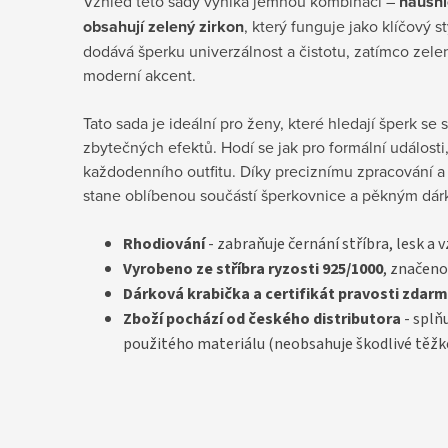
Vzhled této sady vyniká jemnou kombinací –
náušni
obsahují zelený zirkon
, který funguje jako klíčový s
dodává šperku univerzálnost a čistotu, zatímco zele
moderní akcent.
Tato sada je ideální pro ženy, které hledají šperk s
zbytečných efektů. Hodí se jak pro formální události
každodenního outfitu. Díky preciznímu zpracování 
stane oblíbenou součástí šperkovnice a pěkným dá
Rhodiování
- zabraňuje černání stříbra, lesk a 
Vyrobeno ze stříbra ryzosti 925/1000
, značeno
D
árková krabička a certifikát pravosti
zdarm
Zboží pochází od českého distributora
- splň
použitého materiálu (neobsahuje škodlivé těžk