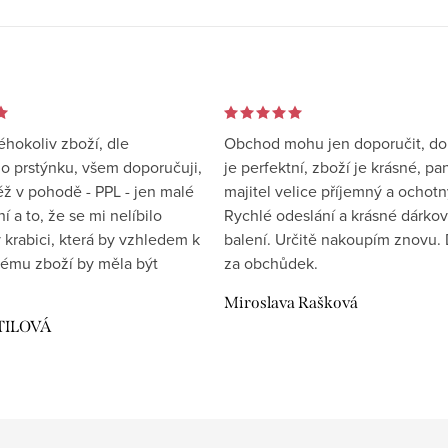
éhokoliv zboží, dle
Obchod mohu jen doporučit, d
 prstýnku, všem doporučuji,
je perfektní, zboží je krásné, pa
éž v pohodě - PPL - jen malé
majitel velice příjemný a ochotn
 a to, že se mi nelíbilo
Rychlé odeslání a krásné dárko
 krabici, která by vzhledem k
balení. Určitě nakoupím znovu. 
ému zboží by měla být
za obchůdek.
Miroslava Rašková
TILOVÁ