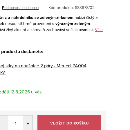
Kód produktu:
SS387S/02
Podrobnosti hodnocení
šnic a náhrdelníku se zeleným zirkonem
nabízí čistý a
ěsek nesou stříbrné provedení s
výrazným zeleným
ává živý akcent a zároveň zachovává sofistikovanost.
Více
 produktu dostanete:
pojistky na náušnice 2 páry - Meucci PA004
 Kč
12.8.2026
VLOŽIT DO KOŠÍKU