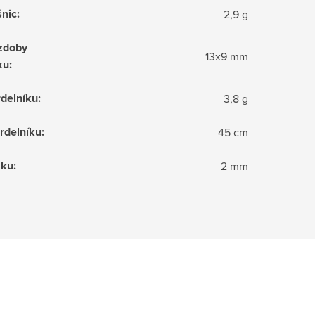
nic
:
2,9 g
zdoby
13x9 mm
ku
:
delníku
:
3,8 g
rdelníku
:
45 cm
zku
:
2 mm