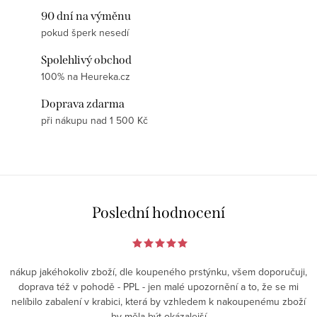
90 dní na výměnu
pokud šperk nesedí
Spolehlivý obchod
100% na Heureka.cz
Doprava zdarma
při nákupu nad 1 500 Kč
Poslední hodnocení
nákup jakéhokoliv zboží, dle koupeného prstýnku, všem doporučuji,
doprava též v pohodě - PPL - jen malé upozornění a to, že se mi
nelíbilo zabalení v krabici, která by vzhledem k nakoupenému zboží
by měla být okázalejší