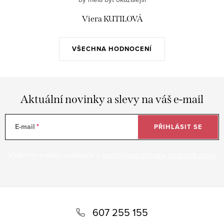
Viera KUTILOVÁ
VŠECHNA HODNOCENÍ
Aktuální novinky a slevy na váš e-mail
E-mail
PŘIHLÁSIT SE
Vložením e-mailu souhlasíte s
podmínkami ochrany osobních údajů
Z
á
607 255 155