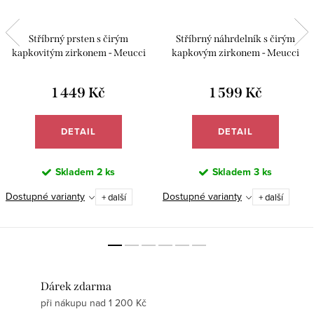
Stříbrný prsten s čirým
Stříbrný náhrdelník s čirým
kapkovitým zirkonem - Meucci
kapkovým zirkonem - Meucci
SS373R
SS374N
1 449 Kč
1 599 Kč
DETAIL
DETAIL
Skladem
2 ks
Skladem
3 ks
Dostupné varianty
Dostupné varianty
+ další
+ další
Dárek zdarma
při nákupu nad 1 200 Kč