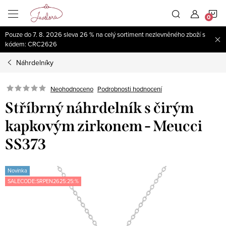
Přejít
N
na
obsah
Pouze do 7. 8. 2026 sleva 26 % na celý sortiment nezlevněného zboží s
K
kódem: CRC2626
Náhrdelníky
Neohodnoceno
Podrobnosti hodnocení
Stříbrný náhrdelník s čirým
kapkovým zirkonem - Meucci
SS373
Novinka
SALECODE:SRPEN2625:25:%