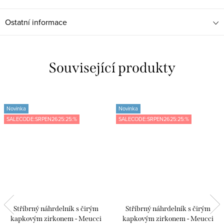
Ostatní informace
Související produkty
Novinka
Novinka
SALECODE:SRPEN2625:25:%
SALECODE:SRPEN2625:25:%
Stříbrný náhrdelník s čirým
Stříbrný náhrdelník s čirým
kapkovým zirkonem - Meucci
kapkovým zirkonem - Meucci