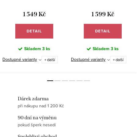
SS373
SS374N
1 549 Kč
1 599 Kč
DETAIL
DETAIL
Skladem
3 ks
Skladem
3 ks
Dostupné varianty
Dostupné varianty
+ další
+ další
Dárek zdarma
při nákupu nad 1 200 Kč
90 dní na výměnu
pokud šperk nesedí
Spolehlivý obchod