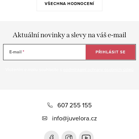
VŠECHNA HODNOCENÍ
Aktuální novinky a slevy na váš e-mail
E-mail
PŘIHLÁSIT SE
Vložením e-mailu souhlasíte s
podmínkami ochrany osobních údajů
Z
á
607 255 155
p
info
@
juvelora.cz
a
t