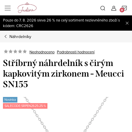
Přejít
N
na
obsah
Pouze do 7. 8. 2026 sleva 26 % na celý sortiment nezlevněného zboží s
K
kódem: CRC2626
Náhrdelníky
Neohodnoceno
Podrobnosti hodnocení
Stříbrný náhrdelník s čirým
kapkovitým zirkonem - Meucci
SN155
Novinka
SALECODE:SRPEN2625:25:%