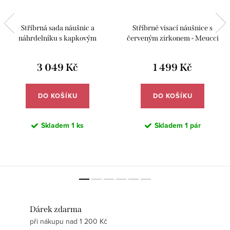
Stříbrná sada náušnic a
Stříbrné visací náušnice s
náhrdelníku s kapkovým
červeným zirkonem - Meucci
červeným zirkonem - Meucci
SS373E
SS373S
3 049 Kč
1 499 Kč
DO KOŠÍKU
DO KOŠÍKU
Skladem
1 ks
Skladem
1 pár
Dárek zdarma
při nákupu nad 1 200 Kč