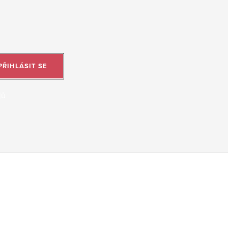
PŘIHLÁSIT SE
jů