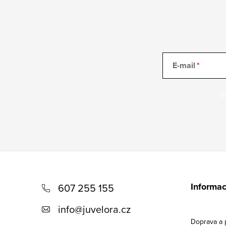
E-mail
V
Z
á
Informac
607 255 155
p
info
@
juvelora.cz
a
Doprava a 