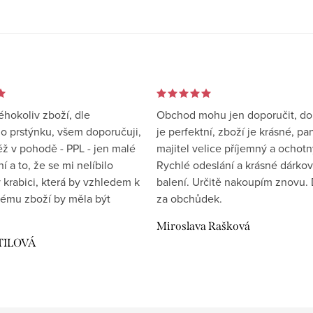
éhokoliv zboží, dle
Obchod mohu jen doporučit, d
 prstýnku, všem doporučuji,
je perfektní, zboží je krásné, pa
éž v pohodě - PPL - jen malé
majitel velice příjemný a ochotn
 a to, že se mi nelíbilo
Rychlé odeslání a krásné dárko
 krabici, která by vzhledem k
balení. Určitě nakoupím znovu. 
ému zboží by měla být
za obchůdek.
Miroslava Rašková
TILOVÁ