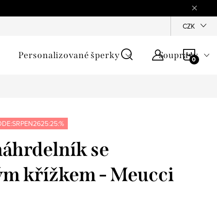
mínky
Podmínky ochrany osobních údajů
GPSR
CZK
Jak zji
NÁKU
Personalizované šperky
Soupravy
KOŠÍ
DE:SRPEN2625:25:%
náhrdelník se
ým křížkem - Meucci