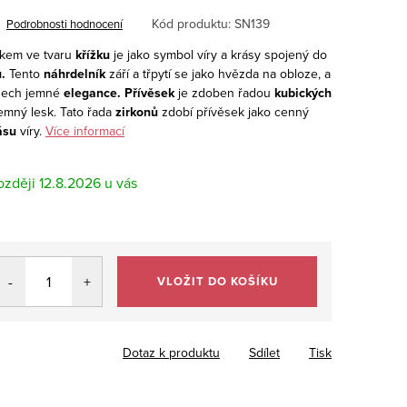
Kód produktu:
SN139
Podrobnosti hodnocení
škem ve tvaru
křížku
je jako symbol víry a krásy spojený do
.
Tento
náhrdelník
září a třpytí se jako hvězda na obloze, a
ádech jemné
elegance. Přívěsek
je zdoben řadou
kubických
emný lesk. Tato řada
zirkonů
zdobí přívěsek jako cenný
ásu
víry.
Více informací
12.8.2026
VLOŽIT DO KOŠÍKU
Dotaz k produktu
Sdílet
Tisk