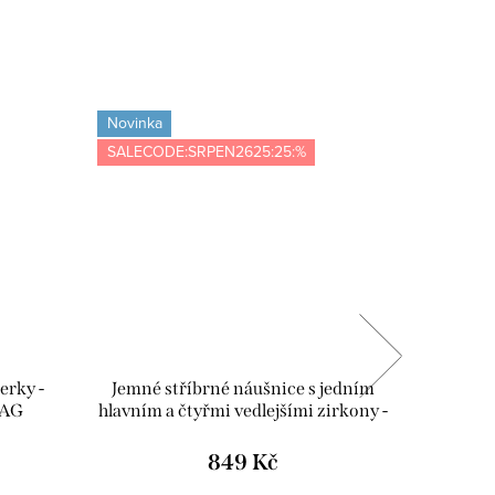
Novinka
Novinka
SALECODE:SRPEN2625:25:%
Tip
SALECOD
erky -
Jemné stříbrné náušnice s jedním
Pozla
/AG
hlavním a čtyřmi vedlejšími zirkony -
zirkony 
Meucci SYE080
849 Kč