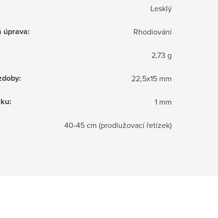
Lesklý
á úprava
:
Rhodiování
2,73 g
zdoby
:
22,5x15 mm
zku
:
1 mm
40-45 cm (prodlužovací řetízek)