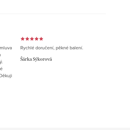
omluva
Rychlé doručení, pěkné balení.
n
Šárka Sýkorová
ý.
vé
Děkuji