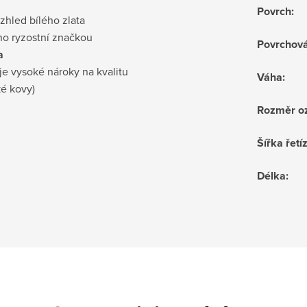
Povrch
:
vzhled bílého zlata
no ryzostní značkou
Povrchov
a
je vysoké nároky na kvalitu
Váha
:
ké kovy)
Rozměr o
Šířka řetí
Délka
: