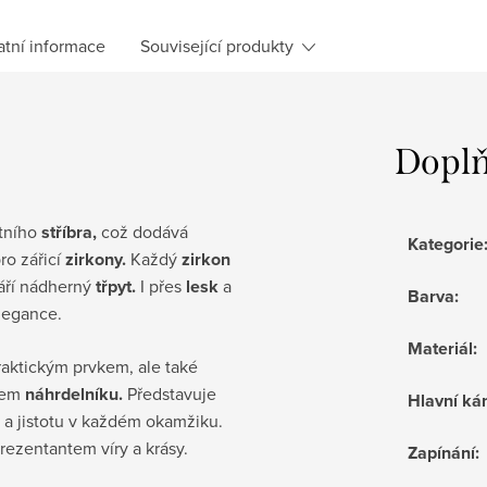
atní informace
Související produkty
Doplň
itního
stříbra,
což dodává
Kategorie
ro zářicí
zirkony.
Každý
zirkon
tváří nádherný
třpyt.
I přes
lesk
a
Barva
:
legance.
Materiál
:
aktickým prvkem, ale také
nem
náhrdelníku.
Představuje
Hlavní k
a jistotu v každém okamžiku.
rezentantem víry a krásy.
Zapínání
: