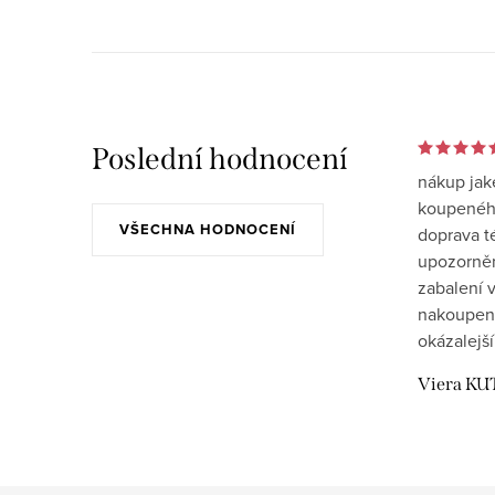
Poslední hodnocení
nákup jak
koupeného
VŠECHNA HODNOCENÍ
doprava t
upozornění
zabalení v
nakoupen
okázalejší
Viera KU