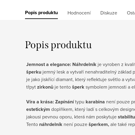
Popis produktu
Hodnocení
Diskuze
Ost
Popis produktu
Jemnost a elegance: Náhrdelník
je vyroben z kval
šperku
jemný lesk a vytvaří nenahraditelný základ p
je jako jiskřící diamant, který reflektuje světlo a vy
třpyt
zirkonů
je tento
šperk
symbolem jemnosti a e
Víra a krása: Zapínání
typu
karabina
není pouze pr
estetickým
doplňkem, který ladí s celkovým desig
jakousi pevnou oporu, která nám poskytuje
stabilitu
Tento
náhrdelník
není pouze
šperkem,
ale také rep