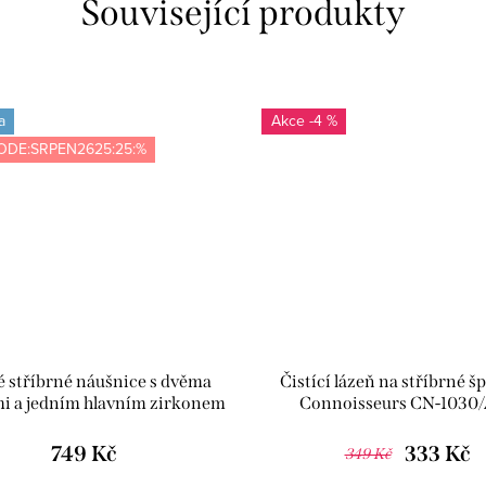
Související produkty
a
-4 %
ODE:SRPEN2625:25:%
 stříbrné náušnice s dvěma
Čistící lázeň na stříbrné šp
i a jedním hlavním zirkonem
Connoisseurs CN-1030
- Meucci SYE054
749 Kč
333 Kč
349 Kč