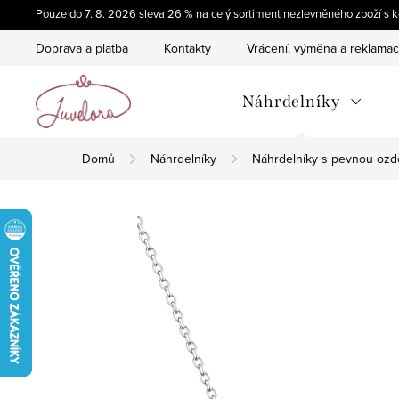
Přejít
Pouze do 7. 8. 2026 sleva 26 % na celý sortiment nezlevněného zboží 
na
Doprava a platba
Kontakty
Vrácení, výměna a reklama
obsah
Náhrdelníky
Domů
Náhrdelníky
Náhrdelníky s pevnou oz