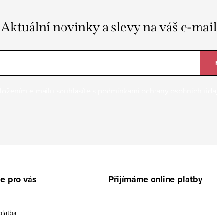
Aktuální novinky a slevy na váš e-mail
ložením e-mailu souhlasíte s
podmínkami ochrany osobních úda
e pro vás
Přijímáme online platby
platba