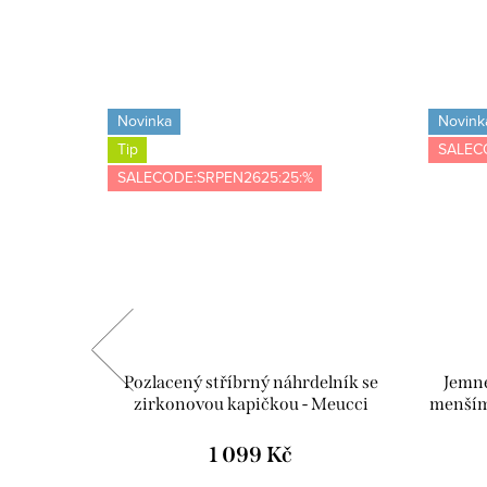
Novinka
Novink
Tip
SALEC
SALECODE:SRPEN2625:25:%
 zlato -
Pozlacený stříbrný náhrdelník se
Jemné
zirkonovou kapičkou - Meucci
menším
SYN008
1 099 Kč