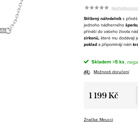
Neohodnoceno
Stříbrný náhrdelník
s přívě
jednoho nádherného
šperku
přináší do vašeho života n
zirkonů,
které mu dodávají j
poklad
a připomínájí nám
kr
Skladem
>5 ks
Možnosti doručení
1 199 Kč
Měrná
cena:
Značka:
Meucci