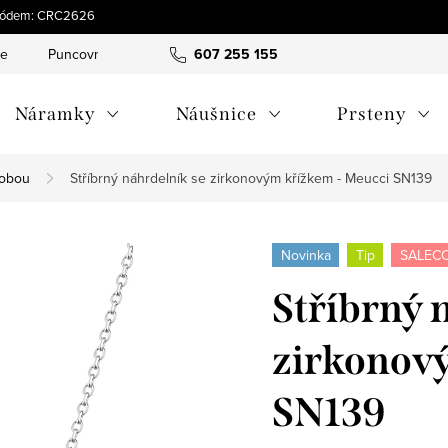
s kódem: CRC2626
ce
Puncovní značky
Hodnocení obchodu
607 255 155
Obchodní pod
Náramky
Náušnice
Prsteny
dobou
Stříbrný náhrdelník se zirkonovým křížkem - Meucci SN139
Novinka
Tip
SALECO
Stříbrný 
zirkonov
SN139