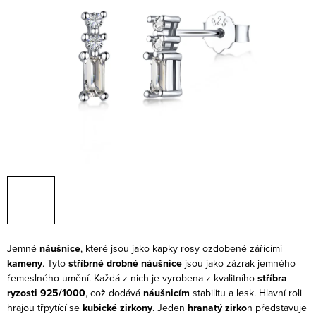
Jemné
náušnice
, které jsou jako kapky rosy ozdobené zářícími
kameny
. Tyto
stříbrné drobné náušnice
jsou jako zázrak jemného
řemeslného umění. Každá z nich je vyrobena z kvalitního
stříbra
ryzosti 925/1000
, což dodává
náušnicím
stabilitu a lesk. Hlavní roli
hrajou třpytící se
kubické zirkony
. Jeden
hranatý zirko
n představuje