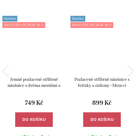
Novinka
Novinka
SALECODE:CRC2626:26:%
SALECODE:CRC2626:26:%
Jemné pozlacené stříbrné
Pozlacené stříbrné náušnice s
náušnice s dvěma menšími a
řetízky a zirkony - Meucci
jedním hlavním zirkonem -
SYE053
Meucci SYE077
749 Kč
899 Kč
DO KOŠÍKU
DO KOŠÍKU