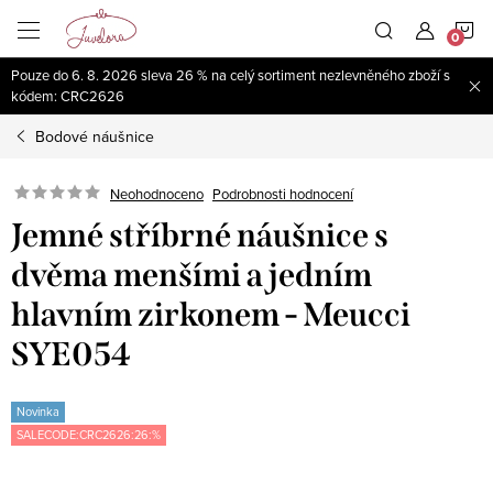
Přejít
N
na
obsah
Pouze do 6. 8. 2026 sleva 26 % na celý sortiment nezlevněného zboží s
K
kódem: CRC2626
Bodové náušnice
Neohodnoceno
Podrobnosti hodnocení
Jemné stříbrné náušnice s
dvěma menšími a jedním
hlavním zirkonem - Meucci
SYE054
Novinka
SALECODE:CRC2626:26:%