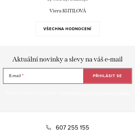
Viera KUTILOVÁ
VŠECHNA HODNOCENÍ
Aktuální novinky a slevy na váš e-mail
E-mail
PŘIHLÁSIT SE
Vložením e-mailu souhlasíte s
podmínkami ochrany osobních údajů
Z
á
607 255 155