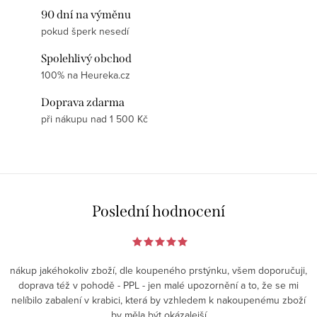
90 dní na výměnu
pokud šperk nesedí
Spolehlivý obchod
100% na Heureka.cz
Doprava zdarma
při nákupu nad 1 500 Kč
Poslední hodnocení
nákup jakéhokoliv zboží, dle koupeného prstýnku, všem doporučuji,
doprava též v pohodě - PPL - jen malé upozornění a to, že se mi
nelíbilo zabalení v krabici, která by vzhledem k nakoupenému zboží
by měla být okázalejší