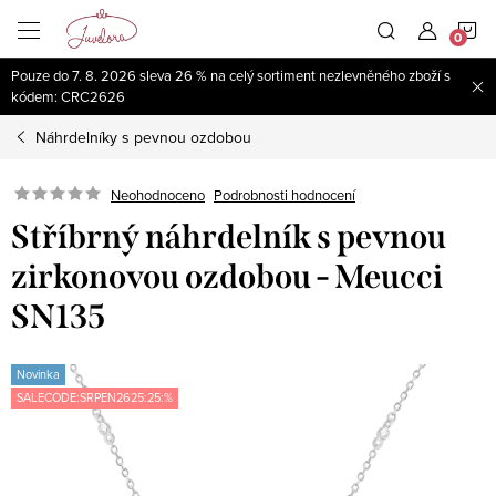
Přejít
N
na
obsah
Pouze do 7. 8. 2026 sleva 26 % na celý sortiment nezlevněného zboží s
K
kódem: CRC2626
Náhrdelníky s pevnou ozdobou
Neohodnoceno
Podrobnosti hodnocení
Stříbrný náhrdelník s pevnou
zirkonovou ozdobou - Meucci
SN135
Novinka
SALECODE:SRPEN2625:25:%