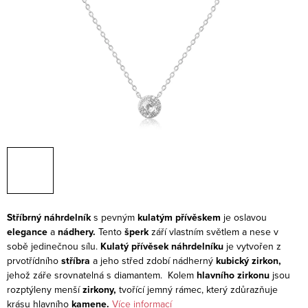
Stříbrný náhrdelník
s pevným
kulatým přívěskem
je oslavou
elegance
a
nádhery.
Tento
šperk
září vlastním světlem a nese v
sobě jedinečnou sílu.
Kulatý přívěsek náhrdelníku
je vytvořen z
prvotřídního
stříbra
a jeho střed zdobí nádherný
kubický zirkon,
jehož záře srovnatelná s diamantem. Kolem
hlavního zirkonu
jsou
rozptýleny menší
zirkony,
tvořící jemný rámec, který zdůrazňuje
krásu hlavního
kamene.
Více informací