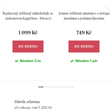
Pozlacený stříbrný náhrdelník se
Jemné stříbrné náušnice s dvěma
zirkonovou kapičkou - Meucci
menšími a jedním hlavním
SYN008
zirkonem - Meucci SYE054
1 099 Kč
749 Kč
DO KOŠÍKU
DO KOŠÍKU
Skladem
2 ks
Skladem
1 pár
Dárek zdarma
při nákupu nad 1 200 Kč