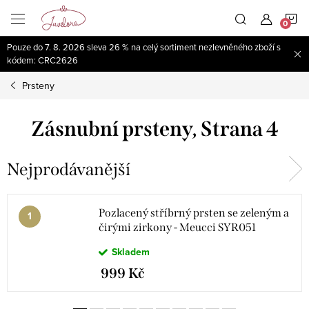
Přejít
N
na
obsah
Pouze do 7. 8. 2026 sleva 26 % na celý sortiment nezlevněného zboží s
K
kódem: CRC2626
Prsteny
Zásnubní prsteny
, Strana 4
Nejprodávanější
Pozlacený stříbrný prsten se zeleným a
čirými zirkony - Meucci SYR051
Skladem
999 Kč