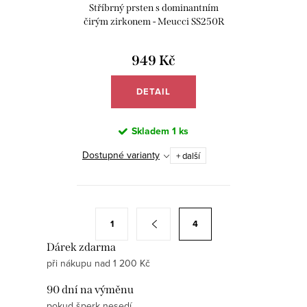
k
u
Stříbrný prsten s dominantním
t
k
čirým zirkonem - Meucci SS250R
ů
t
949 Kč
ů
DETAIL
Skladem
1 ks
Dostupné varianty
+ další
O
S
1
4
v
t
Dárek zdarma
l
r
při nákupu nad 1 200 Kč
á
á
d
n
90 dní na výměnu
a
pokud šperk nesedí