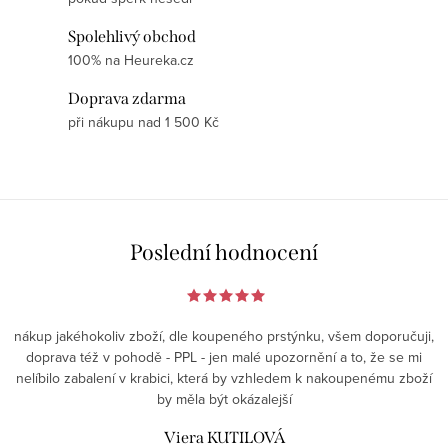
k
c
o
Spolehlivý obchod
í
v
100% na Heureka.cz
p
á
r
Doprava zdarma
n
při nákupu nad 1 500 Kč
v
í
k
y
v
ý
Poslední hodnocení
p
i
s
u
nákup jakéhokoliv zboží, dle koupeného prstýnku, všem doporučuji,
doprava též v pohodě - PPL - jen malé upozornění a to, že se mi
nelíbilo zabalení v krabici, která by vzhledem k nakoupenému zboží
by měla být okázalejší
Viera KUTILOVÁ