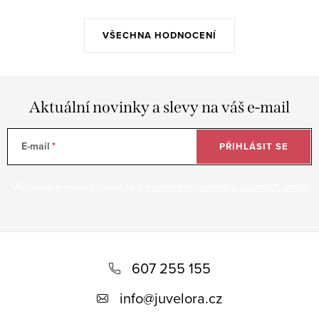
VŠECHNA HODNOCENÍ
Aktuální novinky a slevy na váš e-mail
E-mail
PŘIHLÁSIT SE
Vložením e-mailu souhlasíte s
podmínkami ochrany osobních údajů
Z
á
607 255 155
p
info
@
juvelora.cz
a