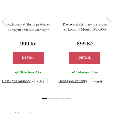
Pozlacený stříbrný prsten se
Pozlacený stříbrný prsten se
zeleným a čirými zirkony -
zirkonem - Meucci SYR055
Meucci SYR051
999 Kč
899 Kč
DETAIL
DETAIL
Skladem
2 ks
Skladem
3 ks
Dostupné varianty
Dostupné varianty
+ další
+ další