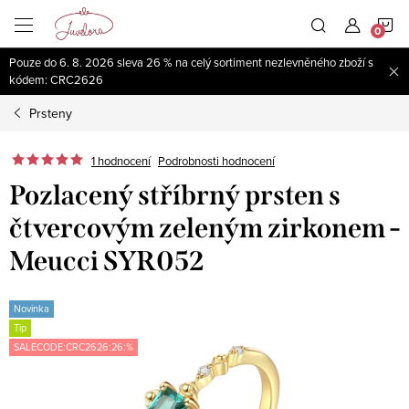
Přejít
N
na
obsah
Pouze do 6. 8. 2026 sleva 26 % na celý sortiment nezlevněného zboží s
K
kódem: CRC2626
Prsteny
1 hodnocení
Podrobnosti hodnocení
Pozlacený stříbrný prsten s
čtvercovým zeleným zirkonem -
Meucci SYR052
Novinka
Tip
SALECODE:CRC2626:26:%