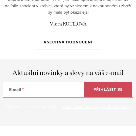
nelíbilo zabalení v krabici, která by vzhledem k nakoupenému zboží
by měla být okázalejší
Viera KUTILOVÁ
VŠECHNA HODNOCENÍ
Aktuální novinky a slevy na váš e-mail
E-mail
PŘIHLÁSIT SE
Vložením e-mailu souhlasíte s
podmínkami ochrany osobních údajů
Z