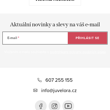
Aktuální novinky a slevy na váš e-mail
E-mail
PŘIHLÁSIT SE
Vložením e-mailu souhlasíte s
podmínkami ochrany osobních údajů
Z
á
607 255 155
p
info
@
juvelora.cz
a
t