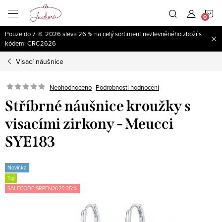
Přejít
N
na
obsah
Pouze do 7. 8. 2026 sleva 26 % na celý sortiment nezlevněného zboží s
K
kódem: CRC2626
Visací náušnice
Neohodnoceno
Podrobnosti hodnocení
Stříbrné náušnice kroužky s
visacími zirkony - Meucci
SYE183
Novinka
Tip
SALECODE:SRPEN2625:25:%