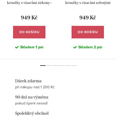
kroužky s visacími zirkony -
kroužky s visacími zelenými
Meucci SYE184
zirkony - Meucci SYE219
949 Kč
949 Kč
DO KOŠÍKU
DO KOŠÍKU
Skladem
1 pár
Skladem
2 pár
Dárek zdarma
při nákupu nad 1 200 Kč
90 dní na výměnu
pokud šperk nesedí
Spolehlivý obchod