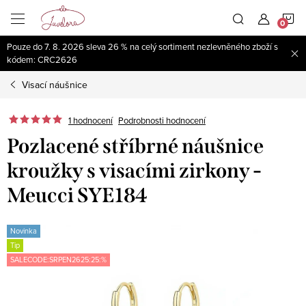
Přejít
N
na
obsah
Pouze do 7. 8. 2026 sleva 26 % na celý sortiment nezlevněného zboží s
K
kódem: CRC2626
Visací náušnice
1 hodnocení
Podrobnosti hodnocení
Pozlacené stříbrné náušnice
kroužky s visacími zirkony -
Meucci SYE184
Novinka
Tip
SALECODE:SRPEN2625:25:%