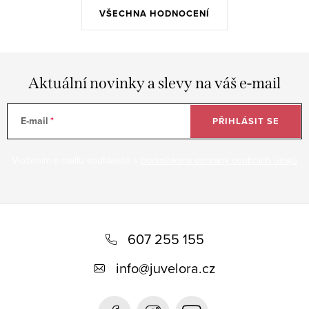
VŠECHNA HODNOCENÍ
Aktuální novinky a slevy na váš e-mail
E-mail
PŘIHLÁSIT SE
Vložením e-mailu souhlasíte s
podmínkami ochrany osobních údajů
Z
á
607 255 155
p
info
@
juvelora.cz
a
t