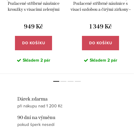
Pozlacené stříbrné náušnice
Pozlacené stříbrné náušnice s
kroužky s visacími zelenými
visací ozdobou a čirými zirkony -
zirkony - Meucci SYE219
Meucci SYE216
949 Kč
1 349 Kč
DO KOŠÍKU
DO KOŠÍKU
Skladem
2 pár
Skladem
2 pár
Dárek zdarma
při nákupu nad 1 200 Kč
90 dní na výměnu
pokud šperk nesedí