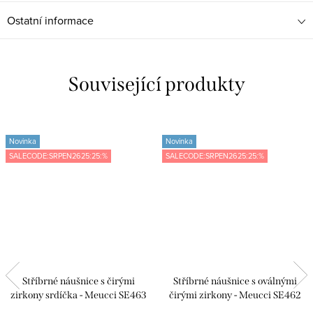
Ostatní informace
Související produkty
Novinka
Novinka
SALECODE:SRPEN2625:25:%
SALECODE:SRPEN2625:25:%
Stříbrné náušnice s čirými
Stříbrné náušnice s oválnými
zirkony srdíčka - Meucci SE463
čirými zirkony - Meucci SE462