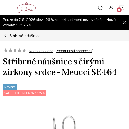
Přejít
N
na
obsah
Pouze do 7. 8. 2026 sleva 26 % na celý sortiment nezlevněného zboží s
K
kódem: CRC2626
Stříbrné náušnice
Neohodnoceno
Podrobnosti hodnocení
Stříbrné náušnice s čirými
zirkony srdce - Meucci SE464
Novinka
SALECODE:SRPEN2625:25:%