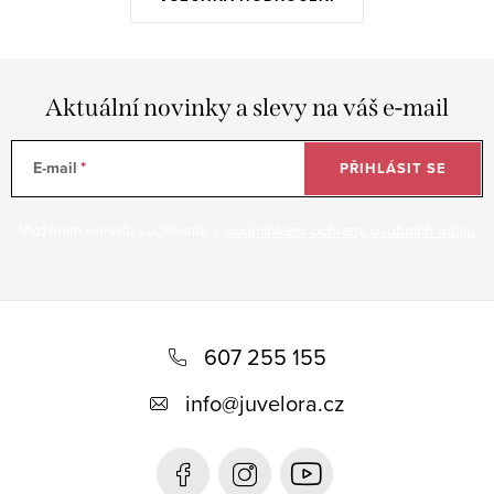
Aktuální novinky a slevy na váš e-mail
E-mail
PŘIHLÁSIT SE
Vložením e-mailu souhlasíte s
podmínkami ochrany osobních údajů
Z
á
607 255 155
p
info
@
juvelora.cz
a
t