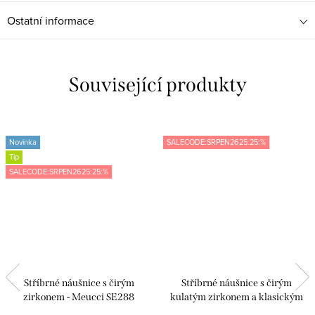
Ostatní informace
Související produkty
Novinka
SALECODE:SRPEN2625:25:%
Tip
SALECODE:SRPEN2625:25:%
Stříbrné náušnice s čirým
Stříbrné náušnice s čirým
zirkonem - Meucci SE288
kulatým zirkonem a klasickým
patentem - Meucci SE162