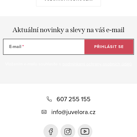
Aktuální novinky a slevy na váš e-mail
E-mail
PŘIHLÁSIT SE
Vložením e-mailu souhlasíte s
podmínkami ochrany osobních údajů
Z
á
607 255 155
p
info
@
juvelora.cz
a
t