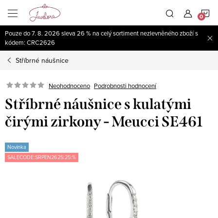
Přejít
N
na
obsah
Pouze do 7. 8. 2026 sleva 26 % na celý sortiment nezlevněného zboží s
K
kódem: CRC2626
Stříbrné náušnice
Neohodnoceno
Podrobnosti hodnocení
Stříbrné náušnice s kulatými
čirými zirkony - Meucci SE461
Novinka
SALECODE:SRPEN2625:25:%