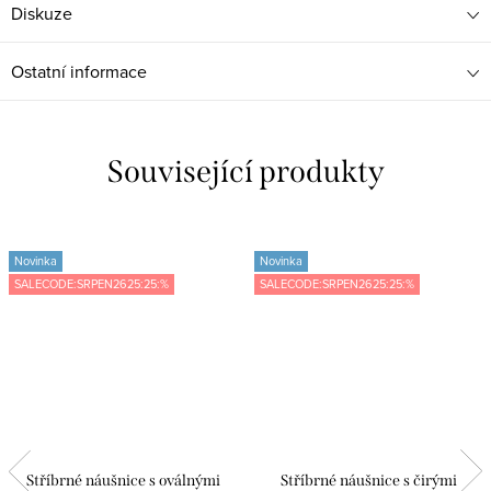
Diskuze
Ostatní informace
Související produkty
Novinka
Novinka
SALECODE:SRPEN2625:25:%
SALECODE:SRPEN2625:25:%
Stříbrné náušnice s oválnými
Stříbrné náušnice s čirými