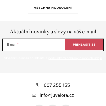
VŠECHNA HODNOCENÍ
Aktuální novinky a slevy na váš e-mail
E-mail
PŘIHLÁSIT SE
Vložením e-mailu souhlasíte s
podmínkami ochrany osobních údajů
Z
á
607 255 155
p
info
@
juvelora.cz
a