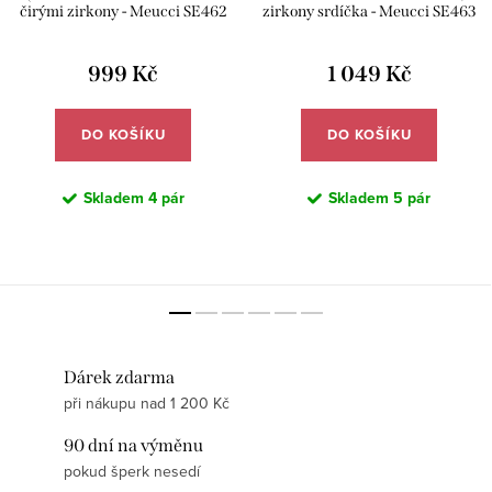
čirými zirkony - Meucci SE462
zirkony srdíčka - Meucci SE463
999 Kč
1 049 Kč
DO KOŠÍKU
DO KOŠÍKU
Skladem
4 pár
Skladem
5 pár
Dárek zdarma
při nákupu nad 1 200 Kč
90 dní na výměnu
pokud šperk nesedí