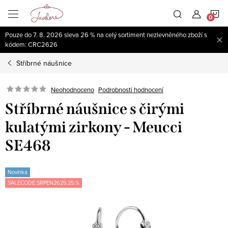
Přejít
N
na
obsah
Pouze do 7. 8. 2026 sleva 26 % na celý sortiment nezlevněného zboží s
K
kódem: CRC2626
Stříbrné náušnice
Neohodnoceno
Podrobnosti hodnocení
Stříbrné náušnice s čirými
kulatými zirkony - Meucci
SE468
Novinka
SALECODE:SRPEN2625:25:%