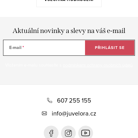
Aktuální novinky a slevy na váš e-mail
E-mail
PŘIHLÁSIT SE
Vložením e-mailu souhlasíte s
podmínkami ochrany osobních údajů
Z
á
607 255 155
p
info
@
juvelora.cz
a
t