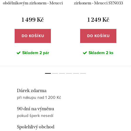
obdélníkovým zirkonem - Meucci
zirkonem - Meucci SYN033
SYE207
1 499 Kč
1 249 Kč
DO KOŠÍKU
DO KOŠÍKU
Skladem
2 pár
Skladem
2 ks
Dárek zdarma
při nákupu nad 1 200 Kč
90 dní na výměnu
pokud šperk nesedí
Spolehlivý obchod