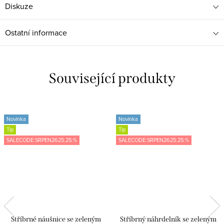
Diskuze
Ostatní informace
Související produkty
Novinka
Novinka
Tip
Tip
SALECODE:SRPEN2625:25:%
SALECODE:SRPEN2625:25:%
Stříbrné náušnice se zeleným
Stříbrný náhrdelník se zeleným