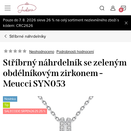
Přejít
N
na
obsah
Pouze do 7. 8. 2026 sleva 26 % na celý sortiment nezlevněného zboží s
K
kódem: CRC2626
Stříbrné náhrdelníky
Neohodnoceno
Podrobnosti hodnocení
Stříbrný náhrdelník se zeleným
obdélníkovým zirkonem -
Meucci SYN053
Novinka
Tip
SALECODE:SRPEN2625:25:%