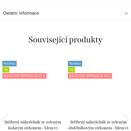
Ostatní informace
Související produkty
Novinka
Novinka
Tip
Tip
SALECODE:SRPEN2625:25:%
SALECODE:SRPEN2625:25:%
Stříbrný náhrdelník se zeleným
Stříbrný náhrdelník se zeleným
kulatým zirkonem - Meucci
obdélníkovým zirkonem - Meucci