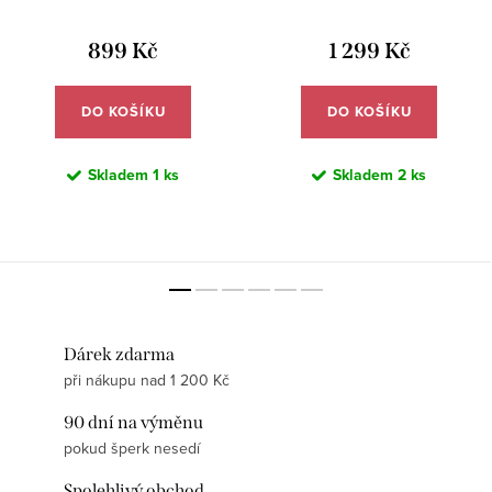
SYN054
SYN053
899 Kč
1 299 Kč
DO KOŠÍKU
DO KOŠÍKU
Skladem
1 ks
Skladem
2 ks
Dárek zdarma
při nákupu nad 1 200 Kč
90 dní na výměnu
pokud šperk nesedí
Spolehlivý obchod