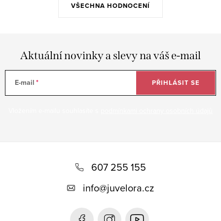
VŠECHNA HODNOCENÍ
Aktuální novinky a slevy na váš e-mail
E-mail
PŘIHLÁSIT SE
Vložením e-mailu souhlasíte s
podmínkami ochrany osobních údajů
Z
á
607 255 155
p
info
@
juvelora.cz
a
t