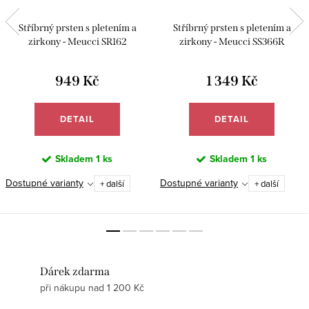
Stříbrný prsten s pletením a
Stříbrný prsten s pletením a
zirkony - Meucci SR162
zirkony - Meucci SS366R
949 Kč
1 349 Kč
DETAIL
DETAIL
Skladem
1 ks
Skladem
1 ks
Dostupné varianty
Dostupné varianty
+ další
+ další
Dárek zdarma
při nákupu nad 1 200 Kč