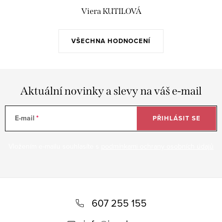
Viera KUTILOVÁ
VŠECHNA HODNOCENÍ
Aktuální novinky a slevy na váš e-mail
E-mail
PŘIHLÁSIT SE
Vložením e-mailu souhlasíte s
podmínkami ochrany osobních údajů
Z
á
607 255 155
p