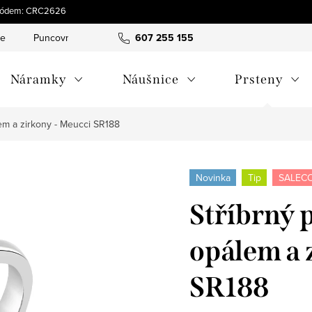
s kódem: CRC2626
ce
Puncovní značky
Hodnocení obchodu
607 255 155
Obchodní pod
Náramky
Náušnice
Prsteny
em a zirkony - Meucci SR188
Novinka
Tip
SALECO
Stříbrný 
opálem a 
SR188