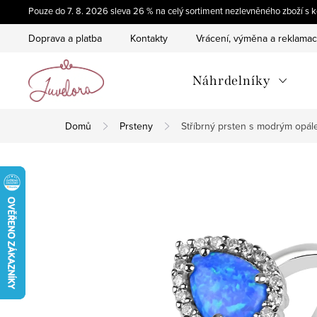
Přejít
Pouze do 7. 8. 2026 sleva 26 % na celý sortiment nezlevněného zboží 
na
Doprava a platba
Kontakty
Vrácení, výměna a reklama
obsah
Náhrdelníky
Domů
Prsteny
Stříbrný prsten s modrým opál