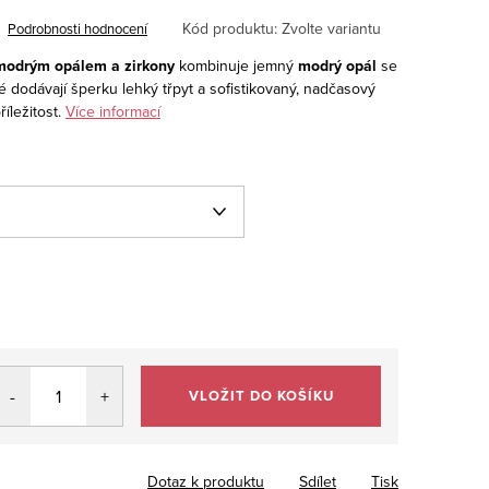
Kód produktu:
Zvolte variantu
Podrobnosti hodnocení
 modrým opálem a zirkony
kombinuje jemný
modrý opál
se
ré dodávají šperku lehký třpyt a sofistikovaný, nadčasový
ležitost.
Více informací
VLOŽIT DO KOŠÍKU
Dotaz k produktu
Sdílet
Tisk