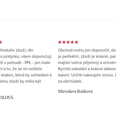
éhokoliv zboží, dle
Obchod mohu jen doporučit, d
 prstýnku, všem doporučuji,
je perfektní, zboží je krásné, pa
éž v pohodě - PPL - jen malé
majitel velice příjemný a ochotn
 a to, že se mi nelíbilo
Rychlé odeslání a krásné dárko
 krabici, která by vzhledem k
balení. Určitě nakoupím znovu. 
ému zboží by měla být
za obchůdek.
Miroslava Rašková
TILOVÁ