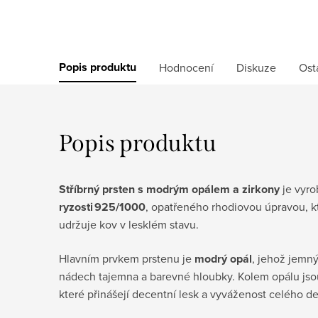
Popis produktu
Hodnocení
Diskuze
Ost
Popis produktu
Stříbrný prsten s modrým opálem a zirkony
je vyro
ryzosti 925/1000
, opatřeného rhodiovou úpravou, k
udržuje kov v lesklém stavu.
Hlavním prvkem prstenu je
modrý opál
, jehož jemný
nádech tajemna a barevné hloubky. Kolem opálu js
které přinášejí decentní lesk a vyváženost celého d