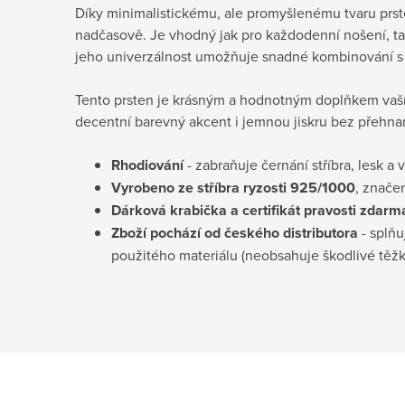
Díky minimalistickému, ale promyšlenému tvaru prs
nadčasově. Je vhodný jak pro každodenní nošení, tak 
jeho univerzálnost umožňuje snadné kombinování s 
Tento prsten je krásným a hodnotným doplňkem vaší 
decentní barevný akcent i jemnou jiskru bez přehna
Rhodiování
- zabraňuje černání stříbra, lesk a 
Vyrobeno ze stříbra ryzosti 925/1000
, znače
Dárková krabička a certifikát pravosti
zdarm
Zboží pochází od českého distributora
- splňu
použitého materiálu (neobsahuje škodlivé těž