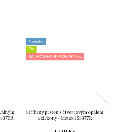
Novinka
Novinka
Tip
SALECOD
SALECODE:SRPEN2625:25:%
oválným
Stříbrný prsten s čtvercovým opálem
Stříbrn
 SS379R
a zirkony - Meucci SS377R
opálem
1 149 Kč