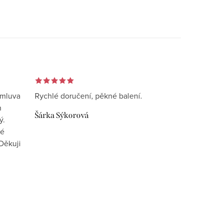
omluva
Rychlé doručení, pěkné balení.
n
Šárka Sýkorová
ý.
vé
Děkuji