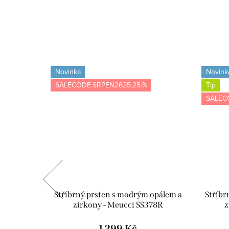
Novinka
Novink
SALECODE:SRPEN2625:25:%
Tip
SALEC
abička s
Stříbrný prsten s modrým opálem a
Stříbr
ící utěrka
zirkony - Meucci SS378R
z
VE02
1 299 Kč