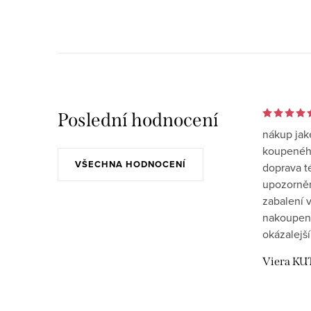
Poslední hodnocení
nákup jak
koupeného
VŠECHNA HODNOCENÍ
doprava t
upozornění
zabalení v
nakoupen
okázalejší
Viera KU