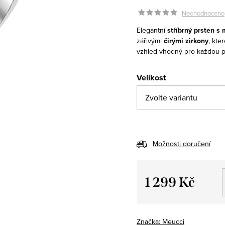
Neohodnoceno
Elegantní
stříbrný prsten s
zářivými
čirými zirkony
, kte
vzhled vhodný pro každou pří
Velikost
Možnosti doručení
1 299 Kč
Měrná
cena:
Značka:
Meucci