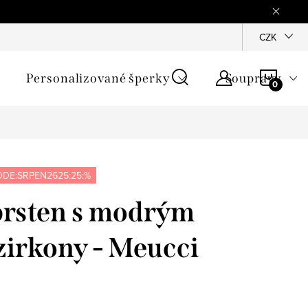
mínky
Podmínky ochrany osobních údajů
GPSR
CZK
Jak zji
NÁKU
Personalizované šperky
Soupravy
KOŠÍ
DE:SRPEN2625:25:%
prsten s modrým
zirkony - Meucci