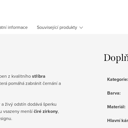
atní informace
Související produkty
Doplň
ben z kvalitního
stříbra
Kategorie
terá pomáhá zabránit černání a
Barva
:
 a živý odstín dodává šperku
Materiál
:
ou vsazeny menší
čiré zirkony
,
esignu.
Hlavní k