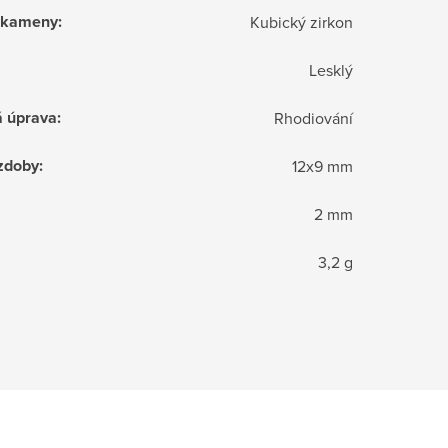
í kameny
:
Kubický zirkon
Lesklý
á úprava
:
Rhodiování
zdoby
:
12x9 mm
2 mm
3,2 g