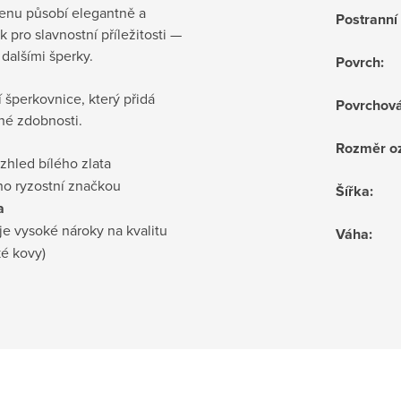
tenu působí elegantně a
Postrann
pro slavnostní příležitosti —
dalšími šperky.
Povrch
:
šperkovnice, který přidá
Povrchov
né zdobnosti.
Rozměr o
vzhled bílého zlata
no ryzostní značkou
Šířka
:
a
je vysoké nároky na kvalitu
Váha
:
ké kovy)