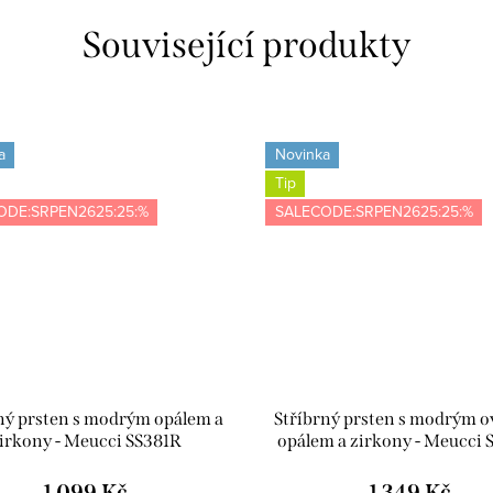
Související produkty
a
Novinka
Tip
ODE:SRPEN2625:25:%
SALECODE:SRPEN2625:25:%
ný prsten s modrým opálem a
Stříbrný prsten s modrým 
irkony - Meucci SS381R
opálem a zirkony - Meucci
1 099 Kč
1 349 Kč