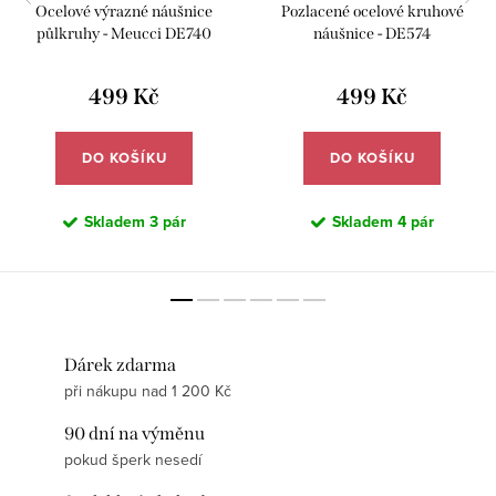
Ocelové výrazné náušnice
Pozlacené ocelové kruhové
půlkruhy - Meucci DE740
náušnice - DE574
499 Kč
499 Kč
DO KOŠÍKU
DO KOŠÍKU
Skladem
3 pár
Skladem
4 pár
Dárek zdarma
při nákupu nad 1 200 Kč
90 dní na výměnu
pokud šperk nesedí