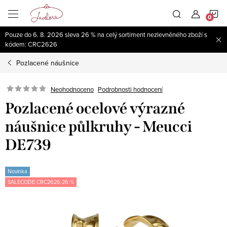
Přejít
N
na
obsah
Pouze do 6. 8. 2026 sleva 26 % na celý sortiment nezlevněného zboží s
K
kódem: CRC2626
Pozlacené náušnice
Neohodnoceno
Podrobnosti hodnocení
Pozlacené ocelové výrazné
náušnice půlkruhy - Meucci
DE739
Novinka
SALECODE:CRC2626:26:%