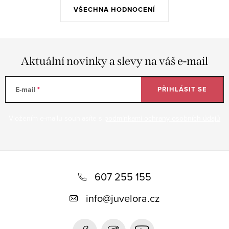
VŠECHNA HODNOCENÍ
Aktuální novinky a slevy na váš e-mail
E-mail
PŘIHLÁSIT SE
Vložením e-mailu souhlasíte s
podmínkami ochrany osobních údajů
Z
á
607 255 155
p
info
@
juvelora.cz
a
t