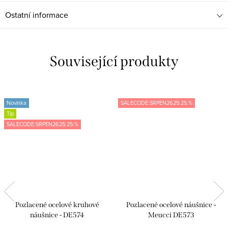
Ostatní informace
Související produkty
Novinka
SALECODE:SRPEN2625:25:%
Tip
SALECODE:SRPEN2625:25:%
Pozlacené ocelové kruhové
Pozlacené ocelové náušnice -
náušnice - DE574
Meucci DE573