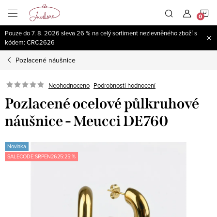
Přejít
N
na
obsah
Pouze do 7. 8. 2026 sleva 26 % na celý sortiment nezlevněného zboží s
K
kódem: CRC2626
Pozlacené náušnice
Neohodnoceno
Podrobnosti hodnocení
Pozlacené ocelové půlkruhové
náušnice - Meucci DE760
Novinka
SALECODE:SRPEN2625:25:%