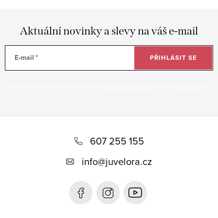
Aktuální novinky a slevy na váš e-mail
E-mail
PŘIHLÁSIT SE
Vložením e-mailu souhlasíte s
podmínkami ochrany osobních údajů
Z
á
607 255 155
p
info
@
juvelora.cz
a
t
í