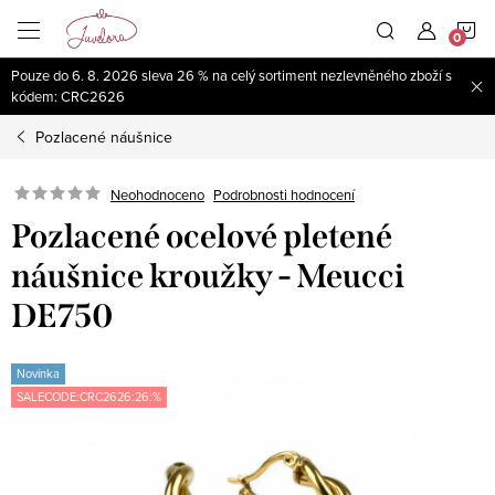
Přejít
N
na
obsah
Pouze do 6. 8. 2026 sleva 26 % na celý sortiment nezlevněného zboží s
K
kódem: CRC2626
Pozlacené náušnice
Neohodnoceno
Podrobnosti hodnocení
Pozlacené ocelové pletené
náušnice kroužky - Meucci
DE750
Novinka
SALECODE:CRC2626:26:%