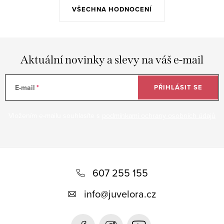
VŠECHNA HODNOCENÍ
Aktuální novinky a slevy na váš e-mail
E-mail
PŘIHLÁSIT SE
Vložením e-mailu souhlasíte s
podmínkami ochrany osobních údajů
Z
á
607 255 155
p
info
@
juvelora.cz
a
t