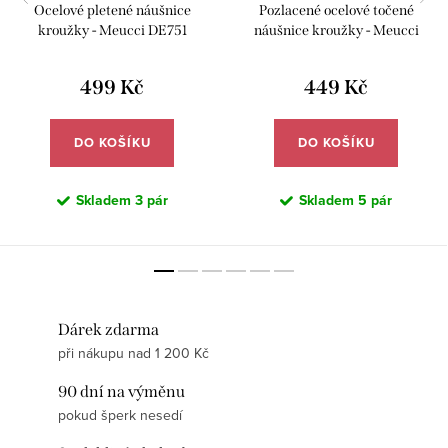
Ocelové pletené náušnice
Pozlacené ocelové točené
kroužky - Meucci DE751
náušnice kroužky - Meucci
DE748
499 Kč
449 Kč
DO KOŠÍKU
DO KOŠÍKU
Skladem
3 pár
Skladem
5 pár
Dárek zdarma
při nákupu nad 1 200 Kč
90 dní na výměnu
pokud šperk nesedí