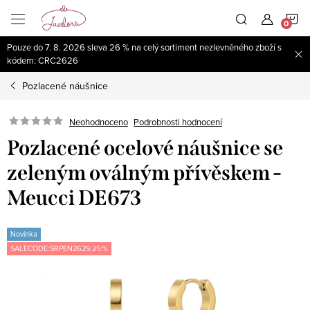
Přejít
N
na
obsah
Pouze do 7. 8. 2026 sleva 26 % na celý sortiment nezlevněného zboží s
K
kódem: CRC2626
Pozlacené náušnice
Neohodnoceno
Podrobnosti hodnocení
Pozlacené ocelové náušnice se
zeleným oválným přívěskem -
Meucci DE673
Novinka
SALECODE:SRPEN2625:25:%