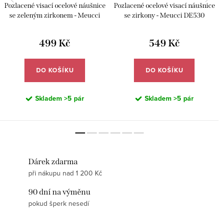
Pozlacené visací ocelové náušnice
Pozlacené ocelové visací náušnice
se zeleným zirkonem - Meucci
se zirkony - Meucci DE530
DE516
499 Kč
549 Kč
DO KOŠÍKU
DO KOŠÍKU
Skladem
>5 pár
Skladem
>5 pár
Dárek zdarma
při nákupu nad 1 200 Kč
90 dní na výměnu
pokud šperk nesedí