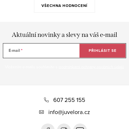
VŠECHNA HODNOCENÍ
Aktuální novinky a slevy na váš e-mail
E-mail
PŘIHLÁSIT SE
Vložením e-mailu souhlasíte s
podmínkami ochrany osobních údajů
Z
á
607 255 155
p
info
@
juvelora.cz
a
t