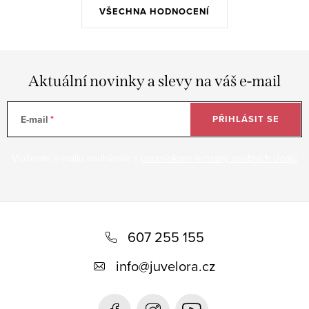
VŠECHNA HODNOCENÍ
Aktuální novinky a slevy na váš e-mail
E-mail
PŘIHLÁSIT SE
Vložením e-mailu souhlasíte s
podmínkami ochrany osobních údajů
Z
á
607 255 155
p
info
@
juvelora.cz
a
t