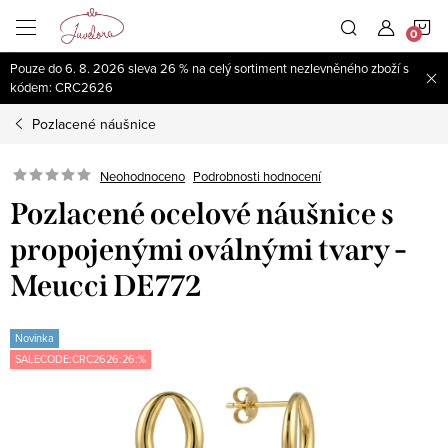
Přejít
N
na
obsah
Pouze do 6. 8. 2026 sleva 26 % na celý sortiment nezlevněného zboží s
K
kódem: CRC2626
Pozlacené náušnice
Neohodnoceno
Podrobnosti hodnocení
Pozlacené ocelové náušnice s
propojenými oválnými tvary -
Meucci DE772
Novinka
SALECODE:CRC2626:26:%