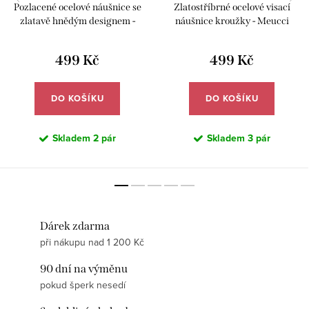
Pozlacené ocelové náušnice se
Zlatostříbrné ocelové visací
zlatavě hnědým designem -
náušnice kroužky - Meucci
Meucci DE764
DE745
499 Kč
499 Kč
DO KOŠÍKU
DO KOŠÍKU
Skladem
2 pár
Skladem
3 pár
Dárek zdarma
při nákupu nad 1 200 Kč
90 dní na výměnu
pokud šperk nesedí