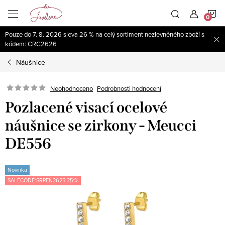
Přejít
N
na
obsah
Pouze do 7. 8. 2026 sleva 26 % na celý sortiment nezlevněného zboží s
K
kódem: CRC2626
Náušnice
Neohodnoceno
Podrobnosti hodnocení
Pozlacené visací ocelové
náušnice se zirkony - Meucci
DE556
Novinka
SALECODE:SRPEN2625:25:%