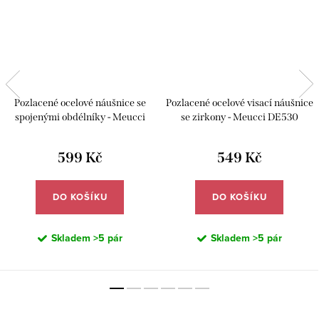
Pozlacené ocelové náušnice se
Pozlacené ocelové visací náušnice
spojenými obdélníky - Meucci
se zirkony - Meucci DE530
DE583
599 Kč
549 Kč
DO KOŠÍKU
DO KOŠÍKU
Skladem
>5 pár
Skladem
>5 pár