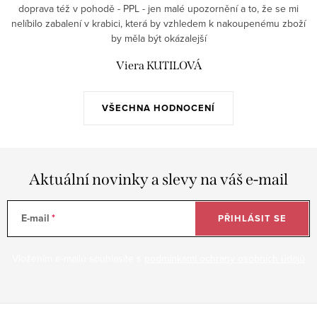
doprava též v pohodě - PPL - jen malé upozornění a to, že se mi
nelíbilo zabalení v krabici, která by vzhledem k nakoupenému zboží
by měla být okázalejší
Viera KUTILOVÁ
VŠECHNA HODNOCENÍ
Aktuální novinky a slevy na váš e-mail
E-mail
PŘIHLÁSIT SE
Vložením e-mailu souhlasíte s
podmínkami ochrany osobních údajů
Z