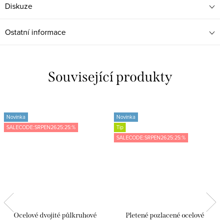
Diskuze
Ostatní informace
Související produkty
Novinka
Novinka
SALECODE:SRPEN2625:25:%
Tip
SALECODE:SRPEN2625:25:%
Ocelové dvojité půlkruhové
Pletené pozlacené ocelové