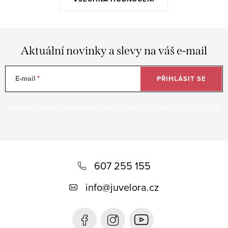
Aktuální novinky a slevy na váš e-mail
E-mail
PŘIHLÁSIT SE
Vložením e-mailu souhlasíte s
podmínkami ochrany osobních údajů
Z
á
607 255 155
p
info
@
juvelora.cz
a
t