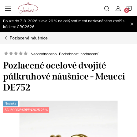
Přejít
N
na
obsah
Pouze do 7. 8. 2026 sleva 26 % na celý sortiment nezlevněného zboží s
K
kódem: CRC2626
Pozlacené náušnice
Neohodnoceno
Podrobnosti hodnocení
Pozlacené ocelové dvojité
půlkruhové náušnice - Meucci
DE752
Novinka
SALECODE:SRPEN2625:25:%