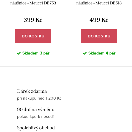
náušnice - Meucci DE753
náušnice - Meucci DE518
399 Kč
499 Kč
DO KOŠÍKU
DO KOŠÍKU
Skladem
3 pár
Skladem
4 pár
Dárek zdarma
při nákupu nad 1 200 Kč
90 dní na výměnu
pokud šperk nesedí
Spolehlivý obchod