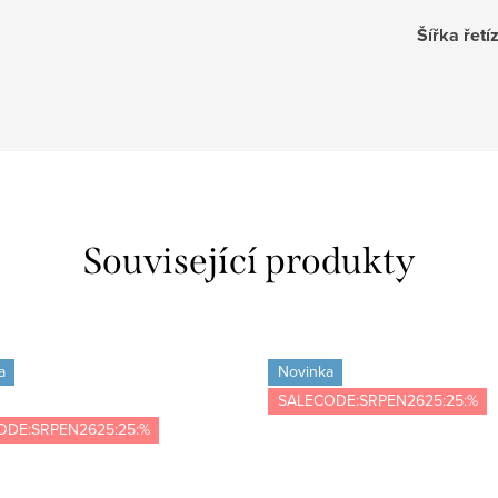
Šířka řetí
Související produkty
a
Novinka
SALECODE:SRPEN2625:25:%
ODE:SRPEN2625:25:%