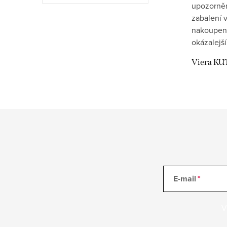
upozornění
zabalení v
nakoupen
okázalejší
Viera KU
E-mail
V