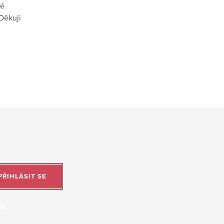
vé
Děkuji
PŘIHLÁSIT SE
jů