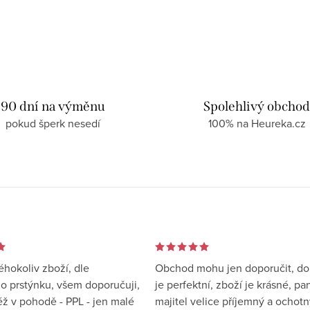
90 dní na výměnu
Spolehlivý obcho
pokud šperk nesedí
100% na Heureka.cz
éhokoliv zboží, dle
Obchod mohu jen doporučit, d
 prstýnku, všem doporučuji,
je perfektní, zboží je krásné, pa
éž v pohodě - PPL - jen malé
majitel velice příjemný a ochotn