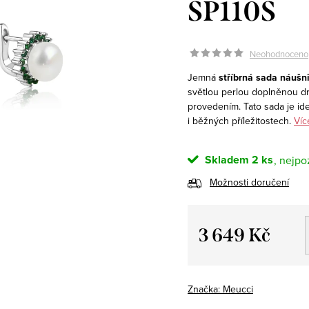
SP110S
Neohodnoceno
Jemná
stříbrná sada náušni
světlou perlou doplněnou dr
provedením. Tato sada je ide
i běžných příležitostech.
Víc
Skladem
2 ks
Možnosti doručení
3 649 Kč
Měrná
cena:
Značka:
Meucci