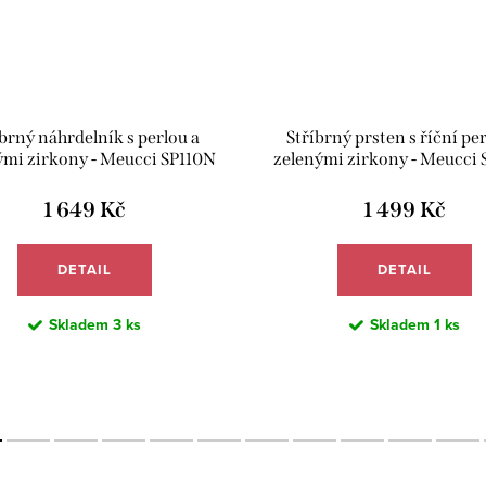
brný náhrdelník s perlou a
Stříbrný prsten s říční per
ými zirkony - Meucci SP110N
zelenými zirkony - Meucci 
1 649 Kč
1 499 Kč
DETAIL
DETAIL
Skladem
3 ks
Skladem
1 ks