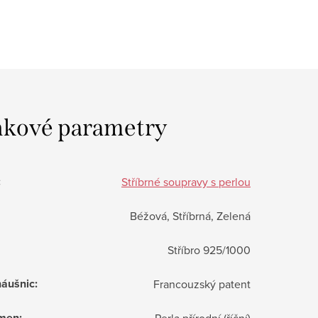
kové parametry
:
Stříbrné soupravy s perlou
Béžová, Stříbrná, Zelená
Stříbro 925/1000
náušnic
:
Francouzský patent
ámen
:
Perla přírodní (říční)