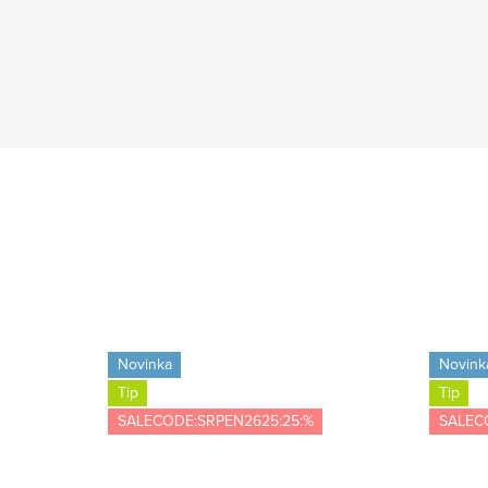
Novinka
Novink
Tip
Tip
SALECODE:SRPEN2625:25:%
SALEC