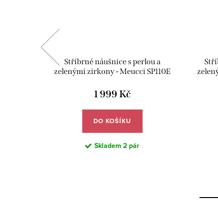
JUVE04
Stříbrné náušnice s perlou a
Stří
zelenými zirkony - Meucci SP110E
zelen
1 999 Kč
DO KOŠÍKU
Skladem
2 pár