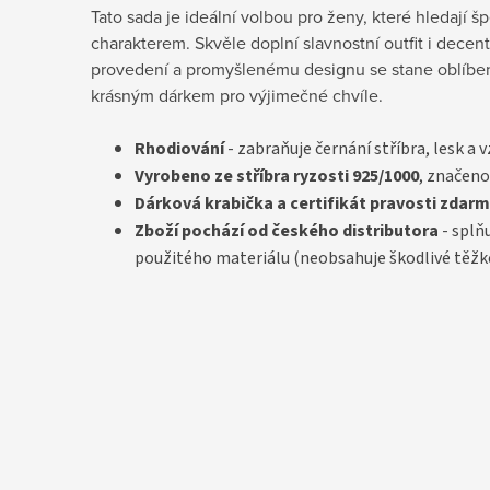
Tato sada je ideální volbou pro ženy, které hledají 
charakterem. Skvěle doplní slavnostní outfit i decen
provedení a promyšlenému designu se stane oblíben
krásným dárkem pro výjimečné chvíle.
Rhodiování
- zabraňuje černání stříbra, lesk a 
Vyrobeno ze stříbra ryzosti 925/1000
, značeno
D
árková krabička a certifikát pravosti
zdarm
Zboží pochází od českého distributora
- splň
použitého materiálu (neobsahuje škodlivé těžk