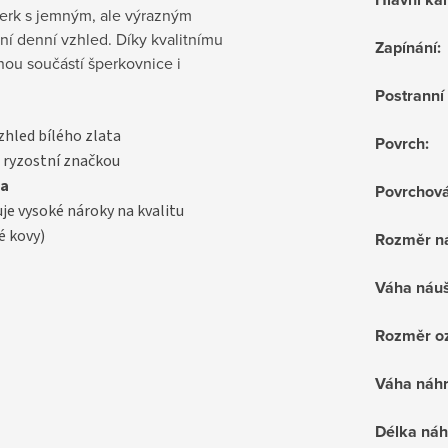
šperk s jemným, ale výrazným
tní denní vzhled. Díky kvalitnímu
Zapínání
:
ou součástí šperkovnice i
Postrann
vzhled bílého zlata
Povrch
:
 ryzostní značkou
a
Povrchov
uje vysoké nároky na kvalitu
é kovy)
Rozměr n
Váha náuš
Rozměr oz
Váha náhr
Délka náh