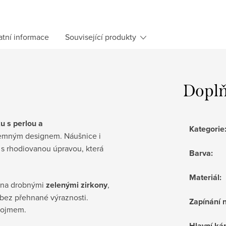
atní informace
Související produkty
Doplň
 s per­lou a
Kategorie
s jemným designem. Náušnice i
0 s rhodiovanou úpravou, která
Barva
:
Materiál
:
něna drobnými
zelenými zirkony
,
 bez přehnané výraznosti.
Zapínání 
dojmem.
Hlavní k