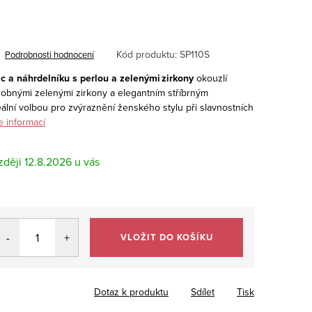
Kód produktu:
SP110S
Podrobnosti hodnocení
c a náhrdelníku s per­lou a zelenými zirkony
okouzlí
obnými zelenými zirkony a elegantním stříbrným
ální volbou pro zvýraznění ženského stylu při slavnostních
e informací
12.8.2026
VLOŽIT DO KOŠÍKU
Dotaz k produktu
Sdílet
Tisk