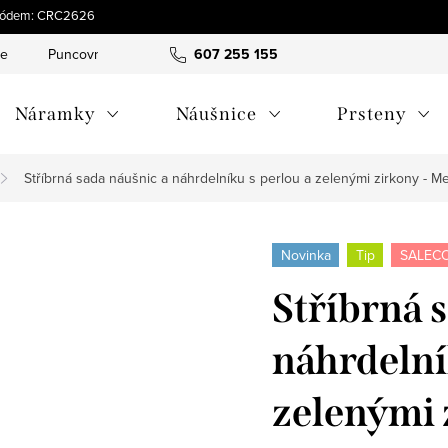
s kódem: CRC2626
ce
Puncovní značky
Hodnocení obchodu
607 255 155
Obchodní pod
Náramky
Náušnice
Prsteny
Stříbrná sada náušnic a náhrdelníku s perlou a zelenými zirkony - M
Novinka
Tip
SALECO
Stříbrná 
náhrdelní
zelenými 