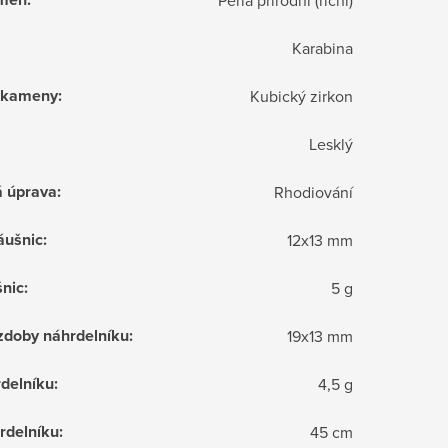
Karabina
í kameny
:
Kubický zirkon
Lesklý
á úprava
:
Rhodiování
áušnic
:
12x13 mm
nic
:
5 g
doby náhrdelníku
:
19x13 mm
delníku
:
4,5 g
rdelníku
:
45 cm