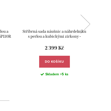
lou a
Stříbrná sada náušnic a náhrdelníku
Stříbrný
SP110R
s perlou a kubickými zirkony -
zi
Meucci SP94S
2 399 Kč
DO KOŠÍKU
Skladem
>5 ks