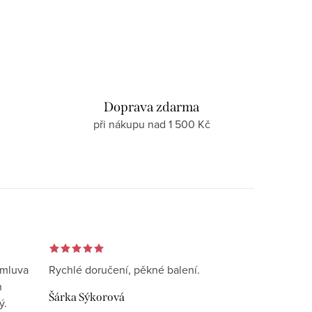
d
Doprava zdarma
při nákupu nad 1 500 Kč
omluva
Rychlé doručení, pěkné balení.
n
Šárka Sýkorová
ý.