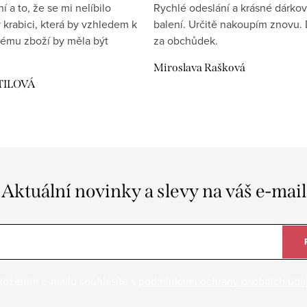
 a to, že se mi nelíbilo
Rychlé odeslání a krásné dárko
 krabici, která by vzhledem k
balení. Určitě nakoupím znovu. 
ému zboží by měla být
za obchůdek.
Miroslava Rašková
TILOVÁ
Aktuální novinky a slevy na váš e-mail
ložením e-mailu souhlasíte s
podmínkami ochrany osobních úda