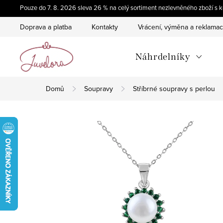
Přejít
Pouze do 7. 8. 2026 sleva 26 % na celý sortiment nezlevněného zboží 
na
Doprava a platba
Kontakty
Vrácení, výměna a reklama
obsah
Náhrdelníky
Domů
Soupravy
Stříbrné soupravy s perlou