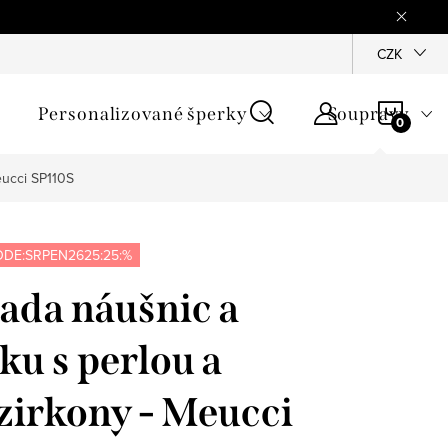
mínky
Podmínky ochrany osobních údajů
GPSR
CZK
Jak zji
NÁKU
Personalizované šperky
Soupravy
KOŠÍ
eucci SP110S
DE:SRPEN2625:25:%
sada náušnic a
ku s perlou a
zirkony - Meucci