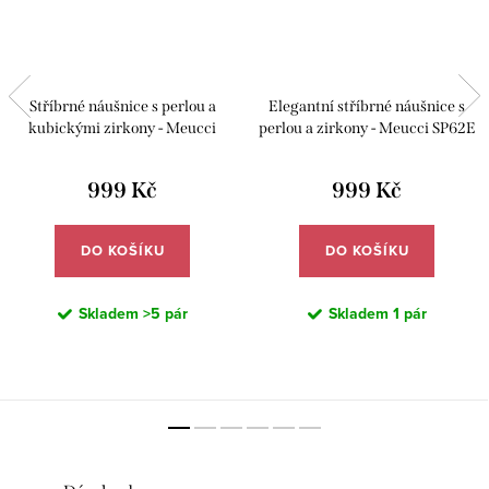
Stříbrné náušnice s perlou a
Elegantní stříbrné náušnice s
kubickými zirkony - Meucci
perlou a zirkony - Meucci SP62E
SP94E
999 Kč
999 Kč
DO KOŠÍKU
DO KOŠÍKU
Skladem
>5 pár
Skladem
1 pár