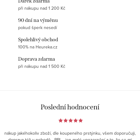
Dárek zdarma
při nákupu nad 1 200 Kč
90 dní na výměnu
pokud šperk nesedí
Spolehlivý obchod
100% na Heureka.cz
Doprava zdarma
při nákupu nad 1 500 Kč
Poslední hodnocení
nákup jakéhokoliv zboží, dle koupeného prstýnku, všem doporučuji,
doprava též v pohodě - PPL - jen malé upozornění a to, že se mi