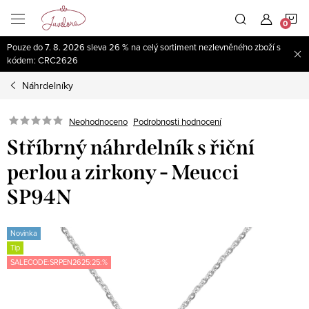
Přejít
N
na
obsah
Pouze do 7. 8. 2026 sleva 26 % na celý sortiment nezlevněného zboží s
K
kódem: CRC2626
Náhrdelníky
Neohodnoceno
Podrobnosti hodnocení
Stříbrný náhrdelník s řiční
perlou a zirkony - Meucci
SP94N
Novinka
Tip
SALECODE:SRPEN2625:25:%