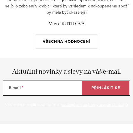
nelíbilo zabalení v krabici, která by vzhledem k nakoupenému zboží
by měla být okázalejší
Viera KUTILOVÁ
VŠECHNA HODNOCENÍ
Aktuální novinky a slevy na váš e-mail
E-mail
PŘIHLÁSIT SE
Vložením e-mailu souhlasíte s
podmínkami ochrany osobních údajů
Z