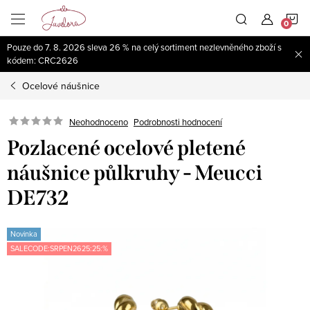
Přejít
N
na
obsah
Pouze do 7. 8. 2026 sleva 26 % na celý sortiment nezlevněného zboží s
K
kódem: CRC2626
Ocelové náušnice
Neohodnoceno
Podrobnosti hodnocení
Pozlacené ocelové pletené
náušnice půlkruhy - Meucci
DE732
Novinka
SALECODE:SRPEN2625:25:%