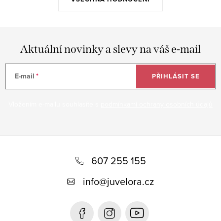
Aktuální novinky a slevy na váš e-mail
E-mail
PŘIHLÁSIT SE
Vložením e-mailu souhlasíte s
podmínkami ochrany osobních údajů
Z
á
607 255 155
p
info
@
juvelora.cz
a
t