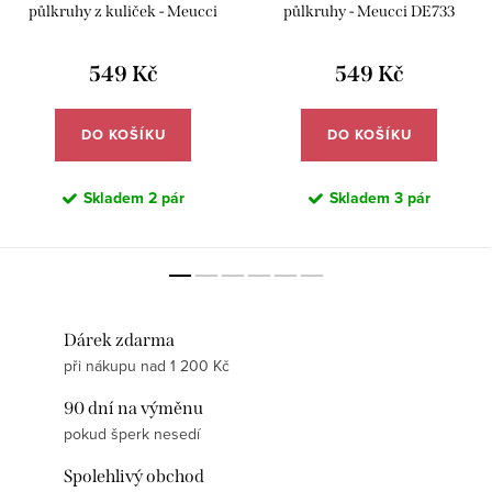
půlkruhy z kuliček - Meucci
půlkruhy - Meucci DE733
DE734
549 Kč
549 Kč
DO KOŠÍKU
DO KOŠÍKU
Skladem
2 pár
Skladem
3 pár
Dárek zdarma
při nákupu nad 1 200 Kč
90 dní na výměnu
pokud šperk nesedí
Spolehlivý obchod