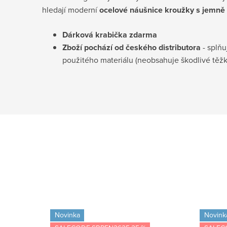
hledají moderní
ocelové náušnice kroužky s jemn
Dárková krabička
zdarma
Zboží pochází od českého distributora
- splňu
použitého materiálu (neobsahuje škodlivé těž
Novinka
Novink