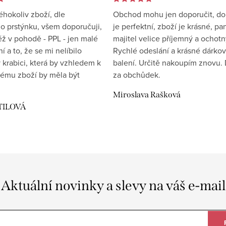
éhokoliv zboží, dle
Obchod mohu jen doporučit, d
 prstýnku, všem doporučuji,
je perfektní, zboží je krásné, pa
éž v pohodě - PPL - jen malé
majitel velice příjemný a ochotn
 a to, že se mi nelíbilo
Rychlé odeslání a krásné dárko
 krabici, která by vzhledem k
balení. Určitě nakoupím znovu. 
ému zboží by měla být
za obchůdek.
Miroslava Rašková
TILOVÁ
Aktuální novinky a slevy na váš e-mail