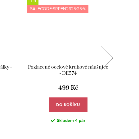
Tip
SALECODE:SRPEN2625:25:%
álky -
Pozlacené ocelové kruhové náušnice
Pozlacen
- DE574
499 Kč
DO KOŠÍKU
Skladem
4 pár