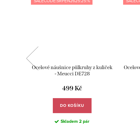
SALECODE:SRPEN2625:25:%
SALEC
JUVE04
Ocelové náušnice půlkruhy z kuliček
Ocelové
- Meucci DE728
499 Kč
DO KOŠÍKU
Skladem
2 pár