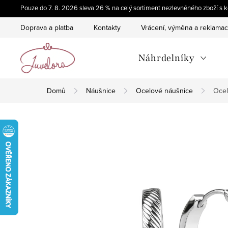
Přejít
Pouze do 7. 8. 2026 sleva 26 % na celý sortiment nezlevněného zboží 
na
Doprava a platba
Kontakty
Vrácení, výměna a reklama
obsah
Náhrdelníky
Domů
Náušnice
Ocelové náušnice
Ocel