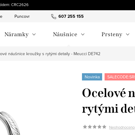
s kódem: CRC2626
ce
Puncovní značky
Hodnocení obchodu
607 255 155
Obchodní pod
Náramky
Náušnice
Prsteny
ové náušnice kroužky s rytými detaily - Meucci DE742
Novinka
SALECODE:SR
Ocelové n
rytými de
Neohodnoceno