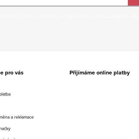
ložením e-mailu souhlasíte s
podmínkami ochrany osobních úda
e pro vás
Přijímáme online platby
platba
ýměna a reklamace
načky