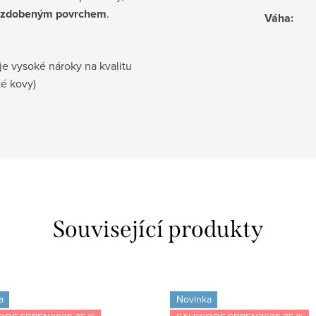
ě zdobeným povrchem
.
Váha
:
je vysoké nároky na kvalitu
ké kovy)
Související produkty
a
Novinka