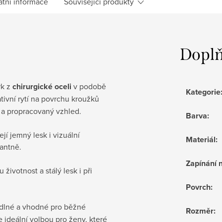
atní informace
Související produkty
Doplň
rk z
chirurgické oceli
v podobě
Kategorie
tivní rytí na povrchu kroužků
í a propracovaný vzhled.
Barva
:
jí jemný lesk i vizuální
Materiál
:
antně.
Zapínání 
životnost a stálý lesk i při
Povrch
:
dlné a vhodné pro běžné
Rozměr
:
e ideální volbou pro ženy, které