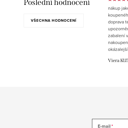
Poslední hodnocení
nákup jak
koupeného
VŠECHNA HODNOCENÍ
doprava t
upozornění
zabalení v
nakoupen
okázalejší
Viera KU
E-mail