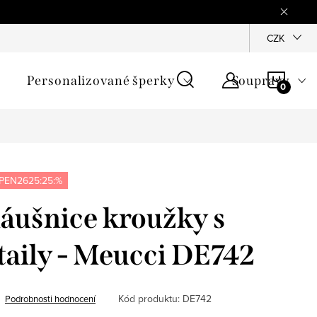
mínky
Podmínky ochrany osobních údajů
GPSR
CZK
Jak zji
NÁKU
Personalizované šperky
Soupravy
KOŠÍ
PEN2625:25:%
áušnice kroužky s
taily - Meucci DE742
Kód produktu:
DE742
Podrobnosti hodnocení