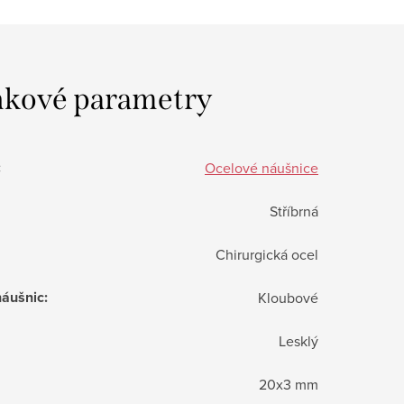
kové parametry
:
Ocelové náušnice
Stříbrná
Chirurgická ocel
náušnic
:
Kloubové
Lesklý
20x3 mm