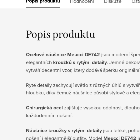
Popis produktu
Hodnocení
Diskuze
Ost
Popis produktu
Ocelové náušnice Meucci DE742
jsou moderní špe
elegantních
kroužků s rytými detaily
. Jemné dekora
vytváří decentní vzor, který dodává šperku origináln
Ryté detaily zachycují světlo z různých úhlů a vytváře
hloubku, díky čemuž náušnice působí stylově a eleg
Chirurgická ocel
zajišťuje vysokou odolnost, dlouhou 
každodenním nošení.
Náušnice kroužky s rytými detaily
jsou lehké, poho
nošení i elegantnější outfity. Model
Meucci DE742
j