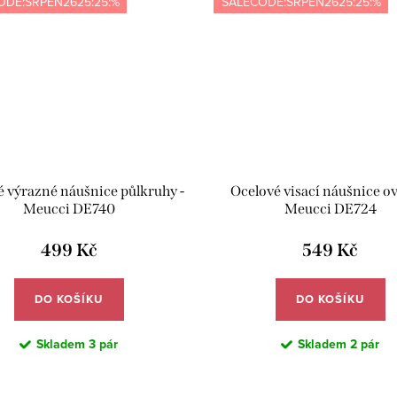
ODE:SRPEN2625:25:%
SALECODE:SRPEN2625:25:%
 výrazné náušnice půlkruhy -
Ocelové visací náušnice ov
Meucci DE740
Meucci DE724
499 Kč
549 Kč
DO KOŠÍKU
DO KOŠÍKU
Skladem
3 pár
Skladem
2 pár