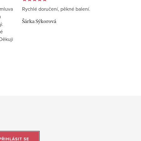
omluva
Rychlé doručení, pěkné balení.
n
Šárka Sýkorová
ý.
vé
Děkuji
PŘIHLÁSIT SE