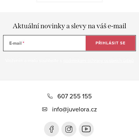
Aktuální novinky a slevy na váš e-mail
E-mail
PŘIHLÁSIT SE
Vložením e-mailu souhlasíte s
podmínkami ochrany osobních údajů
Z
á
607 255 155
p
info
@
juvelora.cz
a
t
í