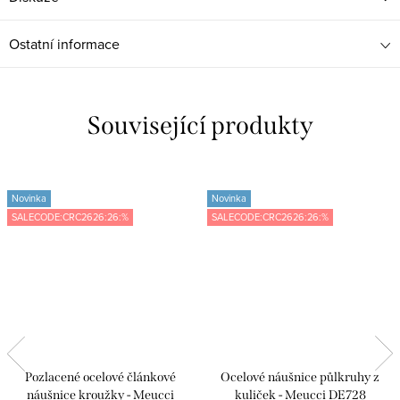
Ostatní informace
Související produkty
Novinka
Novinka
SALECODE:CRC2626:26:%
SALECODE:CRC2626:26:%
Pozlacené ocelové článkové
Ocelové náušnice půlkruhy z
náušnice kroužky - Meucci
kuliček - Meucci DE728